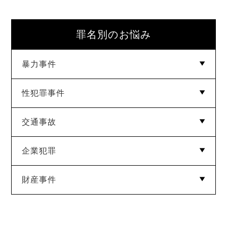
罪名別のお悩み
暴力事件
性犯罪事件
傷害罪
暴行罪
脅迫・恐喝・強要罪
交通事故
強制性交等罪
強制わいせつ
迷惑防止条例違反
公然わいせつ
痴漢
盗撮
児童ポルノ
逮捕監禁罪
企業犯罪
過失運転致死傷罪
道路交通法違反
財産事件
横領
業務上横領
背任
信用棄損罪
業務妨害罪
窃盗