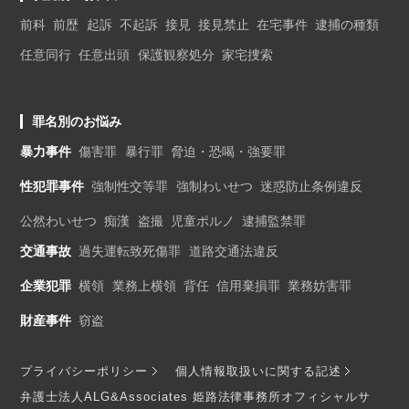
前科
前歴
起訴
不起訴
接見
接見禁止
在宅事件
逮捕の種類
任意同行
任意出頭
保護観察処分
家宅捜索
罪名別のお悩み
暴力事件
傷害罪
暴行罪
脅迫・恐喝・強要罪
性犯罪事件
強制性交等罪
強制わいせつ
迷惑防止条例違反
公然わいせつ
痴漢
盗撮
児童ポルノ
逮捕監禁罪
交通事故
過失運転致死傷罪
道路交通法違反
企業犯罪
横領
業務上横領
背任
信用棄損罪
業務妨害罪
財産事件
窃盗
プライバシーポリシー
個人情報取扱いに関する記述
弁護士法人ALG&Associates 姫路法律事務所オフィシャルサ