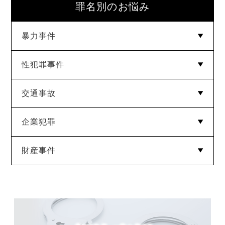
罪名別のお悩み
暴力事件
性犯罪事件
傷害罪
暴行罪
脅迫・恐喝・強要罪
交通事故
強制性交等罪
強制わいせつ
迷惑防止条例違反
公然わいせつ
痴漢
盗撮
児童ポルノ
逮捕監禁罪
企業犯罪
過失運転致死傷罪
道路交通法違反
財産事件
横領
業務上横領
背任
信用棄損罪
業務妨害罪
窃盗