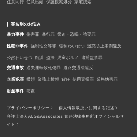
任意同行
任意出頭
保護観察処分
家宅捜索
罪名別のお悩み
暴力事件
傷害罪
暴行罪
脅迫・恐喝・強要罪
性犯罪事件
強制性交等罪
強制わいせつ
迷惑防止条例違反
公然わいせつ
痴漢
盗撮
児童ポルノ
逮捕監禁罪
交通事故
過失運転致死傷罪
道路交通法違反
企業犯罪
横領
業務上横領
背任
信用棄損罪
業務妨害罪
財産事件
窃盗
プライバシーポリシー
個人情報取扱いに関する記述
弁護士法人ALG&Associates 姫路法律事務所オフィシャルサ
イト