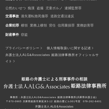
公然わいせつ
痴漢
盗撮
児童ポルノ
逮捕監禁罪
交通事故
過失運転致死傷罪
道路交通法違反
企業犯罪
横領
業務上横領
背任
信用棄損罪
業務妨害罪
財産事件
窃盗
プライバシーポリシー
個人情報取扱いに関する記述
弁護士法人ALG&Associates 姫路法律事務所オフィシャルサ
イト
姫路の弁護士による刑事事件の相談
姫路法律事務所
事務所：
弁護士法人ALG&Associates
姫路法律事務所(兵庫県弁護士会)
〒670-0965
兵庫県姫路市東延末3-12
姫路白鷺ビル301号室
079-262-6401