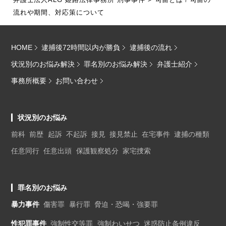
流れや期間、対応策について
HOME
逮捕後72時間以内が勝負
逮捕後の流れ
状況別のお悩み解決
罪名別のお悩み解決
弁護士紹介
事務所概要
お問い合わせ
状況別のお悩み
前科
前歴
起訴
不起訴
接見
接見禁止
在宅事件
逮捕の種類
任意同行
任意出頭
保護観察処分
家宅捜索
罪名別のお悩み
暴力事件
傷害罪
暴行罪
脅迫・恐喝・強要罪
性犯罪事件
強制性交等罪
強制わいせつ
迷惑防止条例違反