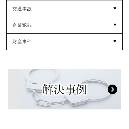
交通事故
強制性交等罪
強制わいせつ
迷惑防止条例違反
公然わいせつ
痴漢
盗撮
児童ポルノ
逮捕監禁罪
企業犯罪
過失運転致死傷罪
道路交通法違反
財産事件
横領
業務上横領
背任
信用棄損罪
業務妨害罪
窃盗