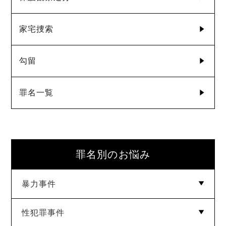
家宅捜索
勾留
罪名一覧
罪名別のお悩み
暴力事件
性犯罪事件
傷害罪
暴行罪
脅迫・恐喝・強要罪