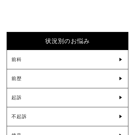
状況別のお悩み
前科
前歴
起訴
不起訴