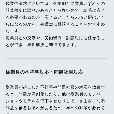
残業代請求においては、企業側と従業員いずれかの
勲、シニアアソシエイト・弁護士 髙木 勝瑛が執筆
計算根拠に誤りがあることも多いので、請求に応じ
しました。
【タイ】2025年3月号Vol.36
る必要があるのか、応じるとしたら未払い額はいく
独立行政法人 高齢・障害・求職者雇用支援機構
2025年3月における法律アップデート
らになるのかを、弁護士に相談することをおすすめ
2026年2月1日〈発行〉
します。
2025年4月号Vol.160
従業員との交渉や、労働審判・訴訟対応も任せるこ
不当労働行為救済申立ての不法行為該当性（よこは
2026年1月12日
まシティユニオン事件）～横浜地裁令和５年２月２
とができ、早期解決も期待できます。
８日判決、東京高裁令和５年１１月１５日判決～
『全国賃貸住宅新聞』
企業法務担当執行役員・弁護士 家永 勲「弁護士が
【不動産業界】2025年3月号Vol.124
解決！！身近な不動産トラブル」
第133回『入居者
防犯カメラとプライバシー侵害について
従業員の不祥事対応・
問題社員対応
および近隣住民からの騒音クレーム』
全国賃貸住宅新聞 2026年1月12日〈発行〉
【タイ】2025年2月号Vol.35
従業員が起こした不祥事や問題社員の対応を放置す
2025年2月における法律アップデート
ると、問題が深刻化したり、他の従業員のモチベー
2026年1月1日
ションやモラルを低下させたりして、さまざまな不
2025年3月号Vol.159
『エルダー』
利益を被るおそれがあるため、早めの対策が必要で
派遣先企業と紹介予定派遣者との間の労働契約の成
【知っておきたい労働法Q&A】「第90回 同一労働
否（任天堂ほか事件）～京都地方裁判所令和６年２