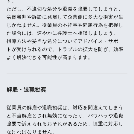
す。
同一賃金と労使自治、従業員による部下の引き抜き
月２７日判決～
ただし、不適切な処分や退職を強要してしまうと、
行為の違法性」の論文を、企業法務担当執行役員・
労働審判や訴訟に発展して企業側に多大な損害が生
弁護士 家永 勲、シニアアソシエイト・弁護士 髙木
【不動産業界】2025年2月号Vol.123
じかねません。従業員の不祥事や問題行為を把握し
転貸可能のマンションで民泊使用をすることの可否
勝瑛が執筆しました。
た場合には、速やかに弁護士へ相談しましょう。
独立行政法人 高齢・障害・求職者雇用支援機構
指導方法や妥当な処分についてアドバイス・サポー
【タイ】2025年1月号Vol.34
2026年1月1日〈発行〉
トが受けられるので、トラブルの拡大を防ぎ、効率
2025年1月における法律アップデート
よく解決できる可能性が高まります。
2026年1月1日
2025年2月号Vol.158
『労働基準&人事労務実務Q&A』
有給休暇に対する時季変更権の行使時期（東海旅客
鉄道事件）～東京高等裁判所令和6年2月28日判決～
今これが知りたいQ&A『有期教員と無期教職員の賃
解雇・退職勧奨
金格差を違法とした明徳学園事件判決を読む』の論
【タイ】2025年1月号Vol.33
文を、代表執行役員・弁護士 片山雅也が執筆しまし
2025年1月法律アップデート(臨時版)
従業員の解雇や退職勧奨は、対応を間違えてしまう
た。
と不当解雇とされ無効になったり、パワハラや退職
一般社団法人日本労務研究会 定期刊行物 2026年1
【不動産業界】2025年1月号Vol.122
強要で訴えられるおそれがあるため、慎重に対応し
月1日〈発行〉
賃貸借における敷地の利用権
なければなりません。