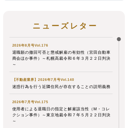
解決！！身近な不動産トラブル」
第139回『相続と
個人情報保護法』
全国賃貸住宅新聞 2026年7月13日〈発行〉
ニューズレター
2026年7月10日
2026年8月号Vol.176
『先見労務管理 賃金統計と雇用実務』
退職願の撤回可否と懲戒解雇の有効性（宮田自動車
「判例詳解 連載［283］名古屋自動車学校事件」
商会ほか事件）～札幌高裁令和６年３月２２日判決
～
の論文を、企業法務担当執行役員・弁護士 家永 勲
が執筆しました。
【不動産業界】2026年7月号Vol.140
労働調査会 2026年7月10日〈発行〉
迷惑行為を行う近隣住民が存在することの説明義務
2026年7月1日
2026年7月号Vol.175
使用者による退職日の指定と解雇該当性（M・コレ
『エルダー』
クション事件）～東京地裁令和７年５月２２日判決
【知っておきたい労働法Q&A】「第96回 雇用外の
～
執行役員と継続雇用の関係、ホテル支配人の労働者