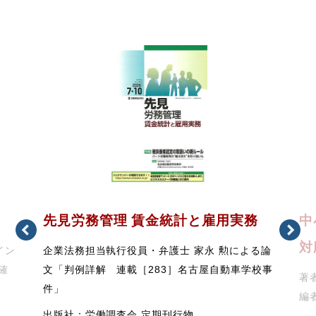
先見労務管理 賃金統計と雇用実務
中
対
イン
企業法務担当執行役員・弁護士 家永 勲による論
確
文「判例詳解 連載［283］名古屋自動車学校事
著者
件」
編
出版社：労働調査会 定期刊行物