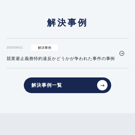
【タイ】2025年7月号Vol.40
2025年7月における法律アップデート
2026年3月9日
解決事例
『全国賃貸住宅新聞』
【タイ】2025年6月号Vol.39
企業法務担当執行役員・弁護士 家永 勲「弁護士が
2025年6月における法律アップデート
解決！！身近な不動産トラブル」
第135回『電気料
2020/08/21
金を支払わずに使用した入居者への電気料金の請
【タイ】2025年5月号Vol.38
競業避止義務特約違反かどうかが争われた事件の事例
求』
2025年5月における法律アップデート
全国賃貸住宅新聞 2026年3月9日〈発行〉
【タイ】2025年4月号Vol.37
解決事例一覧
2025年4月における法律アップデート
2026年3月4日
『高齢者住宅新聞』
2025年9月号Vol.165
企業法務担当執行役員・弁護士 家永 勲による連載
利用者の奪取行為が不法行為に当たるのか、競業避
「介護施設を取り巻く法律問題の今」
『第173回
止義務の黙示の合意が認められるかについて（あも
る訪問看護ステーション事件）～大阪地裁令和６年
賃貸人が負う修繕義務の範囲』
１０月１日判決～
高齢者住宅新聞 2026年3月4日〈発行〉