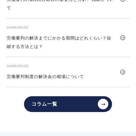
2026年4月1日
て
『高齢者住宅新聞』
2025年11月号Vol.167
企業法務担当執行役員・弁護士 家永 勲による連載
就労開始前における求人票相違の契約書作成と労働
条件（マンダイディライト事件）～大津地裁令和６
2026年4月14日
「介護施設を取り巻く法律問題の今」
『第174回
年１２月２０日判決～
相続人がいない賃借人死亡時の残置物処分』
労働審判の解決までにかかる期間はどれくらい？短
高齢者住宅新聞 2026年4月1日〈発行〉
縮する方法とは？
【不動産業界】2025年10月号Vol.131
隣地の樹木が越境してきた場合の切除について
2026年4月1日
2026年3月10日
2025年10月号Vol.166
『エルダー』
労働審判制度の解決金の相場について
長期間に及ぶ自宅待機命令が不法行為にあたるの
【知っておきたい労働法Q&A】「第93回 労働条件
か、これに引き続く懲戒解雇の有効性について（み
変更による定年制の導入、適性判断目的の有期雇用
ずほ銀行事件）～東京地裁令和６年４月２４日判決
と試用期間」の論文を、企業法務担当執行役員・弁
～
コラム一覧
護士 家永 勲、シニアアソシエイト・弁護士 髙木 勝
【不動産業界】2025年9月号Vol.130
瑛が執筆しました。
賃貸人に通知することなく賃借人が居室内を修繕し
独立行政法人 高齢・障害・求職者雇用支援機構
た場合の費用負担について
2026年4月1日〈発行〉