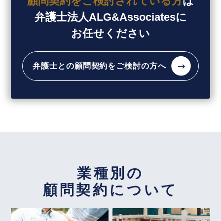
顧問契約を
ご検討されている方
は
企業法務担当執行役員・弁護士 家永 勲「弁護士が
弁護士法人ALG&Associatesに
【タイ】2026年2月号Vol.47
解決！！身近な不動産トラブル」
第138回『近隣住
2026年2月における法律アップデート
お任せください
民による迷惑行為への法的対応』
全国賃貸住宅新聞 2026年6月8日〈発行〉
【タイ】2026年1月号Vol.46
2026年1月における法律アップデート
弁護士との顧問契約を
ご検討の方へ
2026年6月3日
【タイ】2025年12月号Vol.45
『高齢者住宅新聞』
2025年12月における法律アップデート
企業法務担当執行役員・弁護士 家永 勲による連載
「介護施設を取り巻く法律問題の今」
『第176回
2026年5月号Vol.173
ペット飼育禁止特約違反による賃貸借契約の解除』
副業・兼業における労働時間の通算について（タイ
ミー事件）～東京地裁令和７年３月２７日判決～
高齢者住宅新聞 2026年6月3日〈発行〉
業種別の
【不動産業界】2026年4月号Vol.137
顧問契約について
2026年6月1日
ペット不可物件でのペット飼育
『エルダー』
【知っておきたい労働法Q&A】「第95回 高年齢者
2026年4月号Vol.172