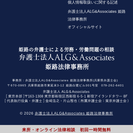
個人情報取扱いに関する記述
【タイ】2024年7月号Vol.24
弁護士法人ALG&Associates 姫路
2024年7月における法律アップデート
2025年10月1日
法律事務所
『エルダー』
オフィシャルサイト
【不動産業界】2024年7月号Vol.116
【知っておきたい労働法Q&A】「第88回 定年後再
敷地上に原付バイクを放置された場合の処理
雇用時の労働条件変更、試し勤務における従業員の
姫路の弁護士による労務・労働問題の相談
協力義務」の論文を、企業法務担当執行役員・弁護
2024年7月号Vol.151
士 家永 勲、シニアアソシエイト・弁護士 髙木 勝瑛
職種限定合意と配置転換命令（滋賀県社会福祉協議
姫路法律事務所
が執筆しました。
会事件）～最高裁令和６年４月２６日第二小法廷判
決～
独立行政法人 高齢・障害・求職者雇用支援機構
事務所：
弁護士法人ALG&Associates
姫路法律事務所(兵庫県弁護士会)
2025年10月1日〈発行〉
〒670-0965
兵庫県姫路市東延末3-12
姫路白鷺ビル301号室
079-262-6401
【タイ】2024年6月号Vol.23
最新判例・ルーリング(労務・税務)
2025年10月1日
『高齢者住宅新聞』
【タイ】2024年6月号Vol.22
© 2026
弁護士法人ALG&Associates 姫路法律事務所
2024年6月における法律アップデート
企業法務担当執行役員・弁護士 家永勲による連載
来所・オンライン法律相談 初回一時間無料
「介護施設を取り巻く法律問題の今」
『第169回