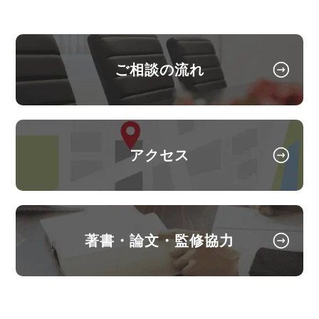
【タイ】2024年9月号Vol.29
株式会社 労務行政 2025年11月14日〈発行〉
最新判例・ルーリング(税務)
【タイ】2024年9月号Vol.28
2025年11月10日
ご相談の流れ
2024年9月における法律アップデート
『全国賃貸住宅新聞』
企業法務担当執行役員・弁護士 家永勲「弁護士が解
2024年10月号Vol.154
決！！身近な不動産トラブル」
第131回『オーナー
学生に対するハラスメントを理由とした懲戒処分の
有効性（国立大学法人愛知教育大学事件）～名古屋
に無断で行った修繕の費用負担』
アクセス
地裁令和３年１月２７日判決～
全国賃貸住宅新聞 2025年11月10日〈発行〉
【不動産業界】2024年9月号Vol.118
2025年11月5日
敷金を返還しない合意の有効性
『高齢者住宅新聞』
著書・論文・監修協力
【タイ】2024年8月号Vol.27
企業法務担当執行役員・弁護士 家永勲による連載
最新判例・ルーリング(税務)
「介護施設を取り巻く法律問題の今」
『第170回
カビ発生に関する賃貸人の責任』
【タイ】2024年8月号Vol.26
高齢者住宅新聞 2025年11月5日〈発行〉