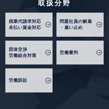
サービスドライバーの割増賃金請求と変形労働時間
取扱分野
企業法務担当執行役員・弁護士 家永 勲「弁護士が
制（ヤマト運輸（未払割増賃金）事件）～大阪地裁
解決！！身近な不動産トラブル」
第137回『外国人
令和４年２月２２日判決～
留学生の生活ルールにまつわるトラブル』
残業代請求対応
問題社員の解雇
全国賃貸住宅新聞 2026年5月11日〈発行〉
【不動産業界】2026年1月号Vol.134
未払い賃金対応
・雇い止め
入居者が死亡した場合の連帯保証人・相続人への原
状回復費用請求
2026年5月6日
『高齢者住宅新聞』
2026年1月号Vol.169
団体交渉
労働審判
職種限定合意に反する配転命令の不法行為該当性
企業法務担当執行役員・弁護士 家永 勲による連載
労働組合対策
（滋賀県社会福祉協議会事件）～大阪高裁令和７年
「介護施設を取り巻く法律問題の今」
『第175回
１月２３日判決～
賃貸人の変更と保証債務の「随伴性」』
高齢者住宅新聞 2026年5月6日〈発行〉
【タイ】2025年11月号Vol.44
労働訴訟
2025年11月における法律アップデート
2026年5月1日
【不動産業界】2025年12月号Vol.133
『エルダー』
賃貸人が賃借人に使用収益させる義務に違反するケ
【知っておきたい労働法Q&A】「第94回 高年齢者
ース