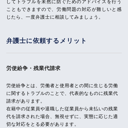
してトラブルを未然に防ぐためのアドバイスを行う
【不動産業界】2025年6月号Vol.127
償還請求後に増築部分が滅失した場合の扱い』
賃料増額請求について
こともできますので、労働問題の対応が難しいと感
全国賃貸住宅新聞 2026年2月9日〈発行〉
じたら、一度弁護士に相談してみましょう。
2025年6月号Vol.162
在宅勤務者に対する出社命令等の有効性（アイ・デ
2026年2月4日
ィ・エイチ事件）～東京地方裁判所令和４年１１月
弁護士に依頼する
メリット
『高齢者住宅新聞』
１６日判決～
企業法務担当執行役員・弁護士 家永 勲による連載
「介護施設を取り巻く法律問題の今」
『第172回
【不動産業界】2025年5月号Vol.126
強風により建物の窓枠が外れ入居者所有車両が損傷
賃貸人の告知義務』
労使紛争・
残業代請求
した場合の賠償責任
高齢者住宅新聞 2026年2月4日〈発行〉
労使紛争とは、労働者と使用者との間に生じる労働
2025年5月号Vol.161
2026年2月1日
更新上限・不更新条項に基づく有期雇用契約の雇止
に関するトラブルのことで、代表的なものに残業代
めの適法性（日本通運事件）～東京高等裁判所令和
『エルダー』
請求があります。
４年９月１４日判決～
在籍中の従業員や退職した従業員から未払いの残業
【知っておきたい労働法Q&A】「第91回 死亡時退
代を請求された場合、無視せずに、実態に応じた適
職金の支給対象者、求人票と異なる条件での内定通
【不動産業界】2025年4月号Vol.125
切な対応をとる必要があります。
知」の論文を、企業法務担当執行役員・弁護士 家永
ペット可物件における原状回復義務の負担者