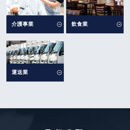
機密情報へのアクセス等を理由とした解雇の有効性
就業確保措置、問題社員の対応について」の論文
（Ｖｅｌｏｃｉｔｙ Ｇｌｏｂａｌ Ｊａｐａｎ事
を、企業法務担当執行役員・弁護士 家永 勲、シニ
件）～東京地裁令和６年９月２５日判決～
アアソシエイト・弁護士 髙木 勝瑛が執筆しまし
介護事業
飲食業
た。
【不動産業界】2026年3月号Vol.136
独立行政法人 高齢・障害・求職者雇用支援機構
転借人が居室の修繕に支出した費用について、原契
2026年6月1日〈発行〉
約の賃貸人は責任を負うか
2026年3月号Vol.171
2026年5月15日
事業場外みなし労働時間制における「労働時間を算
運送業
『労務事情』
定し難いとき」への該当性（協同組合グローブ事
件）～最高裁令和６年４月１６日判決～
企業法務担当執行役員・弁護士 家永 勲による論文
「海外勤務者の労務問題」
【不動産業界】2026年2月号Vol.135
株式会社産労総合研究所 2026年5月15日〈発行〉
入居者の失火で物件が損傷した場合、どのように賃
貸人は賠償請求できるか。
2026年5月11日
2026年2月号Vol.170
『全国賃貸住宅新聞』