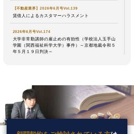
性」の論文を、企業法務担当執行役員・弁護士 家永
【不動産業界】2026年6月号Vol.139
勲、シニアアソシエイト・弁護士 髙木 勝瑛が執筆
賃借人によるカスタマーハラスメント
しました。
独立行政法人 高齢・障害・求職者雇用支援機構
2026年6月号Vol.174
大学非常勤講師の雇止めの有効性（学校法人玉手山
2026年7月1日〈発行〉
学園（関西福祉科学大学）事件）～京都地裁令和５
年５月１９日判決～
2026年7月1日
【タイ】2026年4月号Vol.49
『高齢者住宅新聞』
2026年4月における法律アップデート
企業法務担当執行役員・弁護士 家永 勲による連載
「介護施設を取り巻く法律問題の今」
『第177回
【不動産業界】2026年5月号Vol.138
自殺による損害の回収方法』
「賃貸人は一切責任を負わない」という特約の有効
高齢者住宅新聞 2026年7月1日〈発行〉
性
【タイ】2026年3月号Vol.48
2026年6月8日
2026年3月における法律アップデート
『全国賃貸住宅新聞』