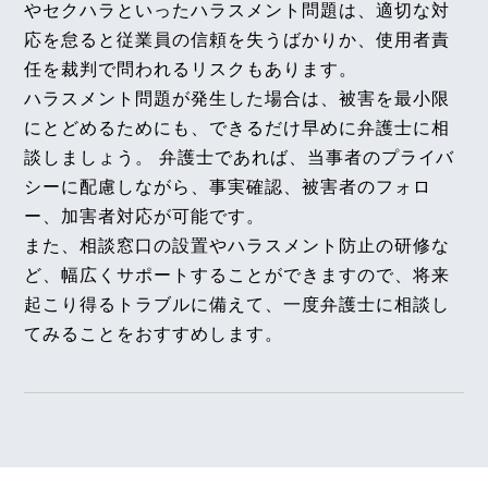
【タイ】2024年11月号Vol.31
やセクハラといったハラスメント問題は、適切な対
2025年12月1日
2024年11月における法律アップデート
応を怠ると従業員の信頼を失うばかりか、使用者責
『エルダー』
任を裁判で問われるリスクもあります。
【知っておきたい労働法Q&A】「第89回 高齢者の
【タイ】2024年10月号Vol.30
ハラスメント問題が発生した場合は、被害を最小限
体調不良と安全配慮義務、解雇後の再就職と就労の
2024年10月における法律アップデート
にとどめるためにも、できるだけ早めに弁護士に相
意思」の論文を、企業法務担当執行役員・弁護士 家
談しましょう。 弁護士であれば、当事者のプライバ
永 勲、シニアアソシエイト・弁護士 髙木 勝瑛が執
【不動産業界】2024年11月号Vol.120
シーに配慮しながら、事実確認、被害者のフォロ
筆しました。
自治会への加入義務とゴミ捨て場の使用について
ー、加害者対応が可能です。
独立行政法人 高齢・障害・求職者雇用支援機構
また、相談窓口の設置やハラスメント防止の研修な
2025年12月1日〈発行〉
2024年11月号Vol.155
ど、幅広くサポートすることができますので、将来
労働者との間における賃金減額合意の有効性及び労
働者の管理監督者性が否定された事例（阪神協同作
起こり得るトラブルに備えて、一度弁護士に相談し
業事件）～東京地裁令和４年２月２５日判決～
2025年11月14日
てみることをおすすめします。
『労政時報』
【不動産業界】2024年10月号Vol.119
【相談室Q&A】自転車通勤中の熱中症は通勤災害と
入居者が電気料金を支払わずに電気を使用した場合
なり、会社は安全配慮義務違反を問われるか
の論文
の電気料金の請求について
を、企業法務担当執行役員・弁護士 家永 勲が執筆
しました。