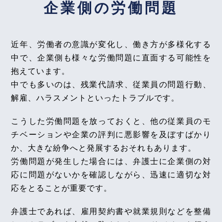
企業側の労働問題
【不動産業界】2025年8月号Vol.129
2026年3月1日
迷惑行為を行う入居者との賃貸借契約解除について
近年、労働者の意識が変化し、働き方が多様化する
『エルダー』
中で、企業側も様々な労働問題に直面する可能性を
2025年8月号Vol.164
【知っておきたい労働法Q&A】「第92回 定年後再
経過措置に基づく手当支給相違の短時間・有期雇用
抱えています。
雇用と雇止めにおける期待可能性、会社に無断の副
労働者法８条違反該当性～大阪地裁令和６年６月２
中でも多いのは、残業代請求、従業員の問題行動、
業と労働時間の通算」の論文を、企業法務担当執行
０日判決～
解雇、ハラスメントといったトラブルです。
役員・弁護士 家永 勲、シニアアソシエイト・弁護
士 髙木 勝瑛が執筆しました。
【不動産業界】2025年7月号Vol.128
こうした労働問題を放っておくと、他の従業員のモ
独立行政法人 高齢・障害・求職者雇用支援機構
水道代の消滅時効の考え方
チベーションや企業の評判に悪影響を及ぼすばかり
2026年3月1日〈発行〉
か、大きな紛争へと発展するおそれもあります。
2025年7月号Vol.163
労働問題が発生した場合には、弁護士に企業側の対
飲酒運転等を理由とする懲戒免職処分により退職し
応に問題がないかを確認しながら、迅速に適切な対
2026年2月9日
た公務員に対する退職手当全部支給制限処分の適法
応をとることが重要です。
性について（大津市事件）～最高裁令和６年６月２
『全国賃貸住宅新聞』
７日判決～
企業法務担当執行役員・弁護士 家永 勲「弁護士が
弁護士であれば、雇用契約書や就業規則などを整備
解決！！身近な不動産トラブル」
第134回『有益費