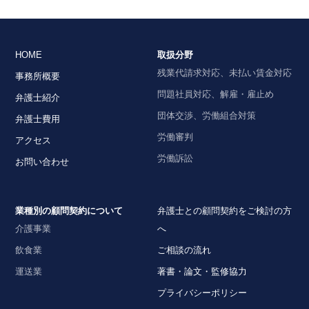
2024年8月における法律アップデート
2025年10月24日
2024年9月号Vol.153
HOME
取扱分野
バス運転手の待機時間に関する労働時間該当性～福
『労政時報』
残業代請求対応、未払い賃金対応
岡高等裁判所令和５年３月９日判決～（不活動時間
事務所概要
【相談室Q&A】履歴書の職歴の空白期間について虚
の労働時間該当性）
問題社員対応、解雇・雇止め
弁護士紹介
偽申告をしていた社員を解雇できるか
の論文を、企
団体交渉、労働組合対策
弁護士費用
業法務担当執行役員・弁護士 家永 勲が執筆しまし
【不動産業界】2024年8月号Vol.117
労働審判
た。
アクセス
定期借家契約終了時の注意点
株式会社 労務行政 2025年10月24日〈発行〉
労働訴訟
お問い合わせ
2024年8月号Vol.152
単独では心理的負荷「強」の出来事は認められない
2025年10月13日
が、総合的には「強」として業務起因性が肯定され
業種別の顧問契約について
弁護士との顧問契約をご検討の方
た例（国・和歌山労基署長事件）～和歌山地裁令和
『全国賃貸住宅新聞』
介護事業
へ
３年４月２３日判決～
企業法務担当執行役員・弁護士 家永勲「弁護士が解
飲食業
ご相談の流れ
決！！身近な不動産トラブル」
第130回『隣地から
運送業
著書・論文・監修協力
【タイ】2024年7月号Vol.25
侵入する枝の切除の可否および費用負担』
最新判例・ルーリング(労務・税務)
プライバシーポリシー
全国賃貸住宅新聞 2025年10月13日〈発行〉