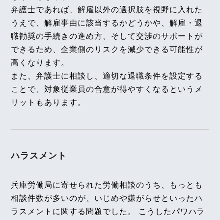
弁護士であれば、解雇以外の選択肢を視野に入れた
2025年1月号Vol.157
2025年12月8日
うえで、解雇事由に該当するかどうかや、解雇・退
再雇用嘱託職員と正職員の間の基本給および 賞与に
『全国賃貸住宅新聞』
職勧奨の手続きの進め方、そして交渉のサポートが
係る相違と旧労働契約法20条違反の成否（名古屋自
企業法務担当執行役員・弁護士 家永勲「弁護士が解
動車学校事件）～最高裁第一小法廷判決令和５年７
できるため、企業側のリスクを減少できる可能性が
月２０日判決～
決！！身近な不動産トラブル」
第132回『ペット飼
高くなります。
育禁止特約違反と賃貸借契約の解除』
また、弁護士に相談し、適切な退職条件を設定する
【タイ】2024年12月号Vol.32
全国賃貸住宅新聞 2025年12月8日〈発行〉
ことで、対象従業員の合意が得やすくなるというメ
2024年12月における法律アップデート
リットもあります。
2025年12月3日
【不動産業界】2024年12月号Vol.121
LPガス法改正について
『高齢者住宅新聞』
企業法務担当執行役員・弁護士 家永勲による連載
ハラスメント
2024年12月号Vol.156
「介護施設を取り巻く法律問題の今」
『第171回
事業場外労働みなし制適用の可否（セントリオン・
迷惑行為を理由とする賃貸借契約解除』
ヘルスケア・ジャパン事件）～東京高等裁判所令和
兵庫労働局に寄せられた労働相談のうち、もっとも
高齢者住宅新聞 2025年12月3日〈発行〉
４年１１月１６日判決～
相談件数が多いのが、いじめや嫌がらせといったハ
ラスメントに関する問題でした。 こうしたパワハラ