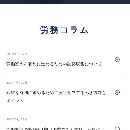
雇用確保措置、就業規則と矛盾する労使慣行の成
否」の論文を、企業法務担当執行役員・弁護士 家永
【タイ】2025年10月号Vol.43
勲、シニアアソシエイト・弁護士 髙木 勝瑛が執筆
2025年10月における法律アップデート
労務コラム
しました。
独立行政法人 高齢・障害・求職者雇用支援機構
2025年12月号Vol.168
運行時間外手当を導入する賃金規定の改定の有効性
2026年5月1日〈発行〉
等（あさと物流事件）～神戸地裁令和６年５月１３
2026年7月27日
日判決～
労働審判を有利に進めるための証拠収集について
2026年4月13日
【不動産業界】2025年11月号Vol.132
『全国賃貸住宅新聞』
インターネット使用料が無料の物件でも、使用不能
企業法務担当執行役員・弁護士 家永 勲「弁護士が
2026年6月26日
分の賃料は減額されるか
解決！！身近な不動産トラブル」
第136回『長期
和解を有利に進めるために会社が立てるべき方針と
間、物件を不在にする賃借人への対応方法につい
【タイ】2025年9月号Vol.42
ポイント
て』
2025年9月における法律アップデート
全国賃貸住宅新聞 2026年4月13日〈発行〉
2026年5月15日
【タイ】2025年8月号Vol.41
2025年8月における法律アップデート
労働審判の第1回目期日の重要性と方針、戦略につい