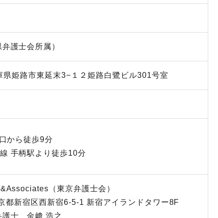
県弁護士会所属）
庫県姫路市東延末3−１２
姫路白鷺ビル301号室
南口から徒歩9分
線 手柄駅より徒歩10分
ssociates
（東京弁護士会）
京都新宿区西新宿6-5-1
新宿アイランドタワー8F
弁護士 金﨑 浩之