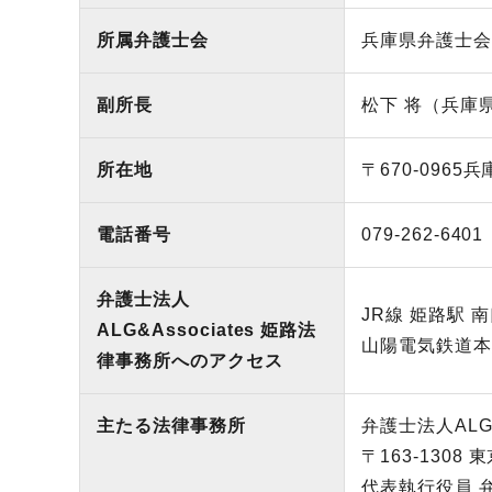
所属弁護士会
兵庫県弁護士会
副所長
松下 将（兵庫
所在地
〒670-0965
兵
電話番号
079-262-6401
弁護士法人
JR線 姫路駅 
ALG&Associates
姫路法
山陽電気鉄道本
律事務所へのアクセス
主たる法律事務所
弁護士法人ALG&A
〒163-1308
東
代表執行役員 