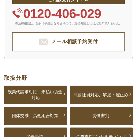
0120-406-029
※法律相談は、受付予約後となりますので、
直接弁護士にはお繋ぎできません。
メール相談予約受付
取扱分野
残業代請求対応、未払い賃金
問題社員対応、解雇・雇止め
対応
団体交渉、労働組合対策
労働審判
労働訴訟
労務支援
コンサルティング