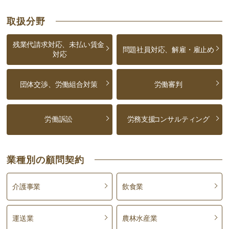
取扱分野
残業代請求対応、未払い賃金
問題社員対応、解雇・雇止め
対応
団体交渉、労働組合対策
労働審判
労働訴訟
労務支援
コンサルティング
業種別の顧問契約
介護事業
飲食業
運送業
農林水産業