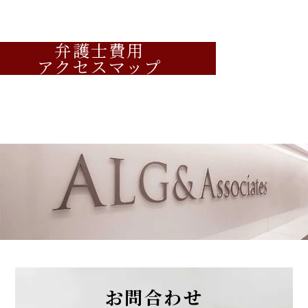
【知っておきたい労働法Q&A】「第93回 労働条件
2026年2月4日
変更による定年制の導入、適性判断目的の有期雇用
『高齢者住宅新聞』
2026年1月号Vol.169
と試用期間」の論文を、企業法務担当執行役員・弁
弁護士費用
企業法務担当執行役員・弁護士 家永 勲による連載
職種限定合意に反する配転命令の不法行為
護士 家永 勲、シニアアソシエイト・弁護士 髙木 勝
アクセスマップ
「介護施設を取り巻く法律問題の今」
『第172回 賃
瑛が執筆しました。
該当性（滋賀県社会福祉協議会事件）～大
貸人の告知義務』
出版社：独立行政法人 高齢・障害・求職者雇用支
阪高裁令和７年１月２３日判決～
高齢者住宅新聞 2026年2月4日〈発行〉
援機構
発行：2026年4月1日
【タイ】2025年11月号Vol.44
2026年2月1日
2025年11月における法律アップデート
『エルダー』
2026年3月9日
【知っておきたい労働法Q&A】「第91回 死亡時退
『全国賃貸住宅新聞』
職金の支給対象者、求人票と異なる条件での内定通
企業法務担当執行役員・弁護士 家永 勲による連載
【不動産業界】2025年12月号Vol.133
知」の論文を、企業法務担当執行役員・弁護士 家永
「弁護士が解決！！身近な不動産トラブル」『第135
賃貸人が賃借人に使用収益させる義務に違
勲、シニアアソシエイト・弁護士 髙木 勝瑛が執筆し
回 電気料金を支払わずに使用した入居者への電
反するケース
ました。
気料金の請求』
独立行政法人 高齢・障害・求職者雇用支援機構
出版社：全国賃貸住宅新聞
お問合わせ
2026年2月1日〈発行〉
発行：2026年3月9日