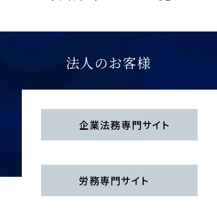
『高齢者住宅新聞』
2026年5月11日
2026年1月における法律アップデート
企業法務担当執行役員・弁護士 家永 勲による連載
『全国賃貸住宅新聞』
「介護施設を取り巻く法律問題の今」
『第174回 相
企業法務担当執行役員・弁護士 家永 勲による連載
続人がいない賃借人死亡時の残置物処分』
「弁護士が解決！！身近な不動産トラブル」『第137
【タイ】2025年12月号Vol.45
高齢者住宅新聞 2026年4月1日〈発行〉
法人のお客様
回 外国人留学生の生活ルールにまつわるトラブ
2025年12月における法律アップデート
ル』
出版社：全国賃貸住宅新聞
2026年4月1日
発行：2026年5月11日
2026年5月号Vol.173
『エルダー』
副業・兼業における労働時間の通算につい
【知っておきたい労働法Q&A】「第93回 労働条件
企業法務
専門サイト
て（タイミー事件）～東京地裁令和７年３月
変更による定年制の導入、適性判断目的の有期雇用
2026年5月6日
２７日判決～
と試用期間」の論文を、企業法務担当執行役員・弁
『高齢者住宅新聞』
護士 家永 勲、シニアアソシエイト・弁護士 髙木 勝
企業法務担当執行役員・弁護士 家永 勲による連載
瑛が執筆しました。
「介護施設を取り巻く法律問題の今」『第175回 賃
独立行政法人 高齢・障害・求職者雇用支援機構
【不動産業界】2026年4月号Vol.137
労務
専門サイト
貸人の変更と保証債務の「随伴性」』
2026年4月1日〈発行〉
ペット不可物件でのペット飼育
出版社：高齢者住宅新聞
発行：2026年5月6日