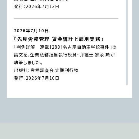
2026年6月8日
発行：2026年7月13日
『全国賃貸住宅新聞』
企業法務担当執行役員・弁護士 家永 勲「弁護士が
解決！！身近な不動産トラブル」
第138回『近隣住民
2026年7月10日
による迷惑行為への法的対応』
『先見労務管理 賃金統計と雇用実務』
全国賃貸住宅新聞 2026年6月8日〈発行〉
「判例詳解 連載［283］名古屋自動車学校事件」の
論文を、企業法務担当執行役員・弁護士 家永 勲が
執筆しました。
2026年6月3日
出版社：労働調査会 定期刊行物
『高齢者住宅新聞』
発行：2026年7月10日
企業法務担当執行役員・弁護士 家永 勲による連載
「介護施設を取り巻く法律問題の今」
『第176回 ペ
ット飼育禁止特約違反による賃貸借契約の解除』
2026年7月1日
高齢者住宅新聞 2026年6月3日〈発行〉
『エルダー』
【知っておきたい労働法Q&A】「第96回 雇用外の執
行役員と継続雇用の関係、ホテル支配人の労働者
2026年6月1日
性」の論文を、企業法務担当執行役員・弁護士 家永
『エルダー』