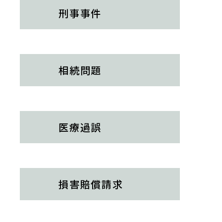
日判決～
『エルダー』
刑事事件
回 長期間、物件を不在にする賃借人への対応方
【知っておきたい労働法Q&A】「第92回 定年後再
法について』
雇用と雇止めにおける期待可能性、会社に無断の副
出版社：全国賃貸住宅新聞
【不動産業界】2026年2月号Vol.135
業と労働時間の通算」の論文を、企業法務担当執行
発行：2026年4月13日
入居者の失火で物件が損傷した場合、どの
役員・弁護士 家永 勲、シニアアソシエイト・弁護士
ように賃貸人は賠償請求できるか。
相続問題
髙木 勝瑛が執筆しました。
独立行政法人 高齢・障害・求職者雇用支援機構
2026年4月1日
2026年3月1日〈発行〉
『高齢者住宅新聞』
2026年2月号Vol.170
企業法務担当執行役員・弁護士 家永 勲による連載
サービスドライバーの割増賃金請求と変形
医療過誤
「介護施設を取り巻く法律問題の今」『第174回 相
2026年2月9日
労働時間制（ヤマト運輸（未払割増賃金）事
続人がいない賃借人死亡時の残置物処分』
『全国賃貸住宅新聞』
件）～大阪地裁令和４年２月２２日判決～
出版社：高齢者住宅新聞
企業法務担当執行役員・弁護士 家永 勲「弁護士が
発行：2026年4月1日
解決！！身近な不動産トラブル」
第134回『有益費償
損害賠償
請求
還請求後に増築部分が滅失した場合の扱い』
【不動産業界】2026年1月号Vol.134
全国賃貸住宅新聞 2026年2月9日〈発行〉
入居者が死亡した場合の連帯保証人・相続
2026年4月1日
人への原状回復費用請求
『エルダー』