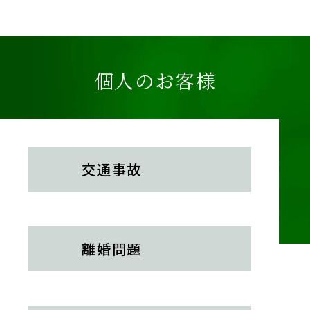
2026年3月9日
2026年4月号Vol.172
『全国賃貸住宅新聞』
機密情報へのアクセス等を理由とした解雇
2026年5月1日
企業法務担当執行役員・弁護士 家永 勲「弁護士が
の有効性（Ｖｅｌｏｃｉｔｙ Ｇｌｏｂａｌ Ｊａ
『エルダー』
解決！！身近な不動産トラブル」
第135回『電気料金
ｐａｎ事件）～東京地裁令和６年９月２５日
個人のお客様
【知っておきたい労働法Q&A】「第94回 高年齢者
を支払わずに使用した入居者への電気料金の請求』
判決～
雇用確保措置、就業規則と矛盾する労使慣行の成
全国賃貸住宅新聞 2026年3月9日〈発行〉
否」の論文を、企業法務担当執行役員・弁護士 家永
勲、シニアアソシエイト・弁護士 髙木 勝瑛が執筆し
【不動産業界】2026年3月号Vol.136
ました。
2026年3月4日
転借人が居室の修繕に支出した費用につい
交通事故
出版社：独立行政法人 高齢・障害・求職者雇用支
『高齢者住宅新聞』
て、原契約の賃貸人は責任を負うか
援機構
企業法務担当執行役員・弁護士 家永 勲による連載
発行：2026年5月1日
「介護施設を取り巻く法律問題の今」
『第173回 賃
貸人が負う修繕義務の範囲』
2026年3月号Vol.171
離婚問題
高齢者住宅新聞 2026年3月4日〈発行〉
2026年4月13日
事業場外みなし労働時間制における「労働
『全国賃貸住宅新聞』
時間を算定し難いとき」への該当性（協同組
企業法務担当執行役員・弁護士 家永 勲による連載
合グローブ事件）～最高裁令和６年４月１６
2026年3月1日
「弁護士が解決！！身近な不動産トラブル」『第136