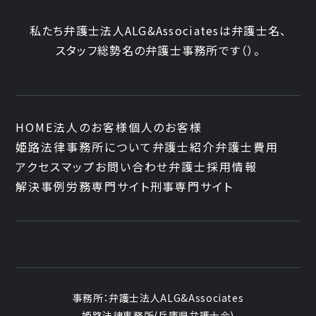
髙木 勝瑛が執筆しました。
2026年1月1日〈発行〉
出版社：独立行政法人 高齢・障害・求職者雇用支
私たち弁護士法人ALG&Associatesは弁護士
名、
援機構
【タイ】2025年8月号Vol.41
スタッフ
総勢
名の弁護士事務所です
（
）。
発行：2026年3月1日
2025年8月における法律アップデート
2026年1月1日
『労働基準&人事労務実務Q&A』
今これが知りたいQ&A『有期教員と無期教職員の賃
2026年2月9日
2025年11月号Vol.167
HOME
法人のお客様
個人のお客様
金格差を違法とした明徳学園事件判決を読む』の論
『全国賃貸住宅新聞』
就労開始前における求人票相違の契約書作
姫路法律事務所について
弁護士紹介
弁護士費用
文を、代表執行役員・弁護士 片山雅也が執筆しまし
企業法務担当執行役員・弁護士 家永 勲による連載
成と労働条件（マンダイディライト事件）～大
た。
アクセスマップ
お問い合わせ
弁護士採用情報
「弁護士が解決！！身近な不動産トラブル」『第134
津地裁令和６年１２月２０日判決～
一般社団法人日本労務研究会 定期刊行物 2026
解決事例
労務専門サイト
刑事専門サイト
回 有益費償還請求後に増築部分が滅失した場合
年1月1日〈発行〉
の扱い』
出版社：全国賃貸住宅新聞
【不動産業界】2025年10月号Vol.131
発行：2026年2月9日
隣地の樹木が越境してきた場合の切除につ
2025年12月8日
いて
『全国賃貸住宅新聞』
企業法務担当執行役員・弁護士 家永勲「弁護士が
2026年2月4日
事務所：
弁護士法人ALG&Associates
解決！！身近な不動産トラブル」
第132回『ペット飼育
『高齢者住宅新聞』
姫路法律事務所(兵庫県弁護士会)