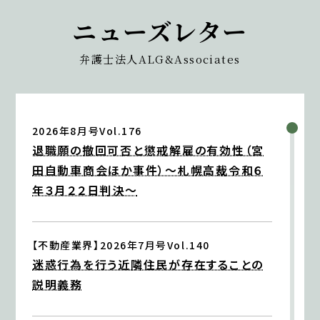
勲、シニアアソシエイト・弁護士 髙木 勝瑛が執筆し
【知っておきたい労働法Q&A】「第95回 高年齢者
ニューズレター
ました。
就業確保措置、問題社員の対応について」の論文を、
出版社：独立行政法人 高齢・障害・求職者雇用支
企業法務担当執行役員・弁護士 家永 勲、シニアアソ
弁護士法人ALG&Associates
援機構
シエイト・弁護士 髙木 勝瑛が執筆しました。
発行：2026年7月1日
独立行政法人 高齢・障害・求職者雇用支援機構
2026年6月1日〈発行〉
2026年8月号Vol.176
2026年7月1日
退職願の撤回可否と懲戒解雇の有効性（宮
『高齢者住宅新聞』
2026年5月15日
田自動車商会ほか事件）～札幌高裁令和６
企業法務担当執行役員・弁護士 家永 勲による連載
『労務事情』
年３月２２日判決～
「介護施設を取り巻く法律問題の今」『第177回 自
企業法務担当執行役員・弁護士 家永 勲による論文
殺による損害の回収方法』
「海外勤務者の労務問題」
出版社：高齢者住宅新聞
株式会社産労総合研究所 2026年5月15日〈発
発行：2026年7月1日
【不動産業界】2026年7月号Vol.140
行〉
迷惑行為を行う近隣住民が存在することの
説明義務
2026年6月8日
2026年5月11日
『全国賃貸住宅新聞』