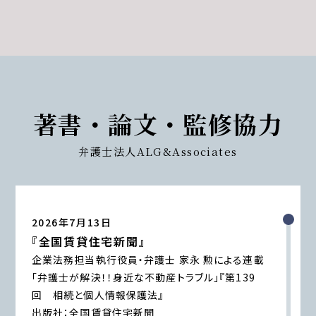
【知っておきたい労働法Q&A】「第96回 雇用外の執
行役員と継続雇用の関係、ホテル支配人の労働者
性」の論文を、企業法務担当執行役員・弁護士 家永
勲、シニアアソシエイト・弁護士 髙木 勝瑛が執筆し
ました。
独立行政法人 高齢・障害・求職者雇用支援機構
著書・論文・監修協力
2026年7月1日〈発行〉
弁護士法人ALG&Associates
2026年7月1日
『高齢者住宅新聞』
企業法務担当執行役員・弁護士 家永 勲による連載
2026年7月13日
「介護施設を取り巻く法律問題の今」
『第177回 自
『全国賃貸住宅新聞』
殺による損害の回収方法』
企業法務担当執行役員・弁護士 家永 勲による連載
高齢者住宅新聞 2026年7月1日〈発行〉
「弁護士が解決！！身近な不動産トラブル」『第139
回 相続と個人情報保護法』
出版社：全国賃貸住宅新聞