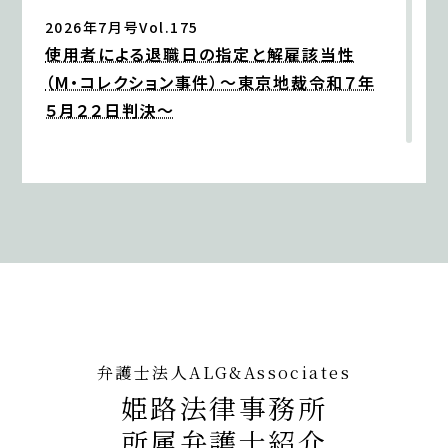
『全国賃貸住宅新聞』
企業法務担当執行役員・弁護士 家永 勲による連載
2026年7月号Vol.175
企業法務担当執行役員・弁護士 家永 勲「弁護士が
「弁護士が解決！！身近な不動産トラブル」『第138
使用者による退職日の指定と解雇該当性
解決！！身近な不動産トラブル」
第137回『外国人留
回 近隣住民による迷惑行為への法的対応』
（M・コレクション事件）～東京地裁令和７年
学生の生活ルールにまつわるトラブル』
出版社：全国賃貸住宅新聞
全国賃貸住宅新聞 2026年5月11日〈発行〉
５月２２日判決～
発行：2026年6月8日
2026年5月6日
【不動産業界】2026年6月号Vol.139
2026年6月3日
『高齢者住宅新聞』
賃借人によるカスタマーハラスメント
『高齢者住宅新聞』
企業法務担当執行役員・弁護士 家永 勲による連載
企業法務担当執行役員・弁護士 家永 勲による連載
「介護施設を取り巻く法律問題の今」
『第175回 賃
「介護施設を取り巻く法律問題の今」『第176回 ペ
貸人の変更と保証債務の「随伴性」』
2026年6月号Vol.174
ット飼育禁止特約違反による賃貸借契約の解除』
高齢者住宅新聞 2026年5月6日〈発行〉
大学非常勤講師の雇止めの有効性（学校法
出版社：高齢者住宅新聞
人玉手山学園（関西福祉科学大学）事件）～
発行：2026年6月3日
弁護士法人ALG&Associates
京都地裁令和５年５月１９日判決～
2026年5月1日
姫路法律事務所
『エルダー』
2026年6月1日
所属弁護士紹介
【知っておきたい労働法Q&A】「第94回 高年齢者