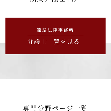
【タイ】2026年4月号Vol.49
『エルダー』
雇用確保措置、就業規則と矛盾する労使慣行の成
2026年4月における法律アップデート
【知っておきたい労働法Q&A】「第95回 高年齢者
否」の論文を、企業法務担当執行役員・弁護士 家永
就業確保措置、問題社員の対応について」の論文を、
勲、シニアアソシエイト・弁護士 髙木 勝瑛が執筆し
企業法務担当執行役員・弁護士 家永 勲、シニアアソ
ました。
【不動産業界】2026年5月号Vol.138
シエイト・弁護士 髙木 勝瑛が執筆しました。
姫路法律事務所
独立行政法人 高齢・障害・求職者雇用支援機構
「賃貸人は一切責任を負わない」という特約
出版社：独立行政法人 高齢・障害・求職者雇用支
2026年5月1日〈発行〉
弁護士一覧を見る
の有効性
援機構
発行：2026年6月1日
2026年4月13日
【タイ】2026年3月号Vol.48
『全国賃貸住宅新聞』
2026年3月における法律アップデート
2026年5月15日
企業法務担当執行役員・弁護士 家永 勲「弁護士が
『労務事情』
解決！！身近な不動産トラブル」
第136回『長期間、物
企業法務担当執行役員・弁護士 家永 勲による論文
件を不在にする賃借人への対応方法について』
「海外勤務者の労務問題」
【タイ】2026年2月号Vol.47
全国賃貸住宅新聞 2026年4月13日〈発行〉
出版社：株式会社産労総合研究所
2026年2月における法律アップデート
発行：2026年5月15日
専門分野ページ一覧
2026年4月1日
【タイ】2026年1月号Vol.46