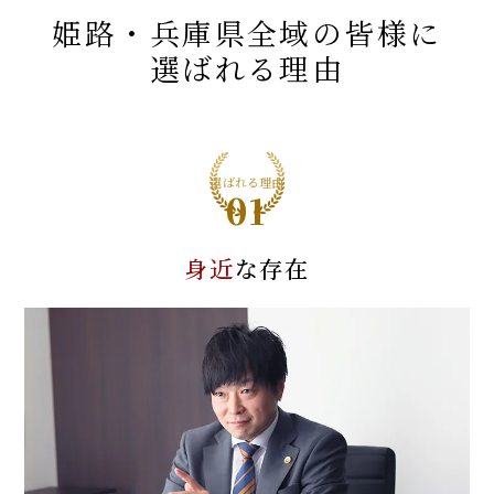
姫路・兵庫県全域
の皆様に
選ばれる理由
選ばれる理由
01
身近
な存在