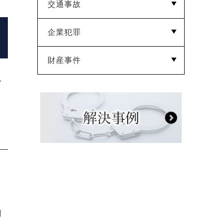
交通事故
強制性交等罪
強制わいせつ
迷惑防止条例違反
公然わいせつ
痴漢
盗撮
児童ポルノ
逮捕監禁罪
企業犯罪
過失運転致死傷罪
道路交通法違反
財産事件
横領
業務上横領
背任
信用棄損罪
業務妨害罪
で
窃盗
問