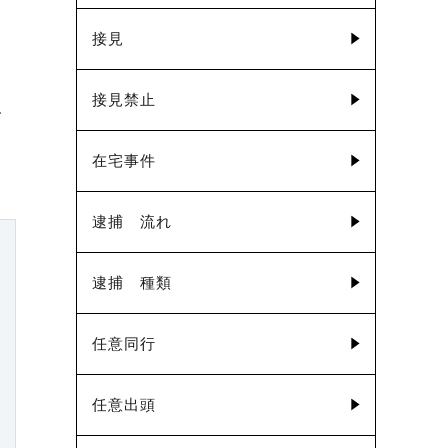
接見
ま
接見禁止
す
在宅事件
逮捕 流れ
逮捕 種類
任意同行
任意出頭