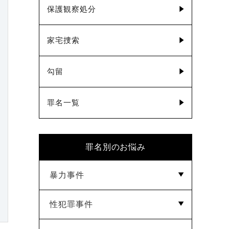
保護観察処分
家宅捜索
勾留
罪名一覧
罪名別のお悩み
暴力事件
性犯罪事件
傷害罪
暴行罪
脅迫・恐喝・強要罪