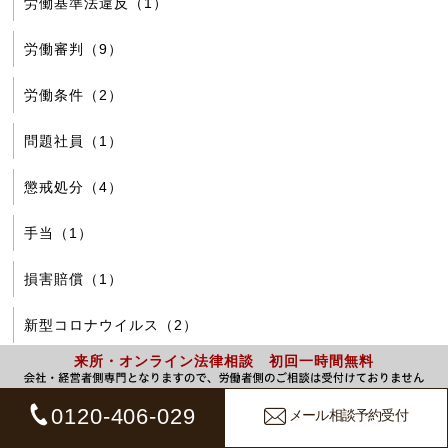
労働基準法違反（1）
労働審判（9）
労働条件（2）
問題社員（1）
懲戒処分（4）
手当（1）
損害賠償（1）
新型コロナウイルス（2）
来所・オンライン法律相談 初回一時間無料
有期雇用契約（1）
0120-406-029
メール相談予約受付
残業（3）