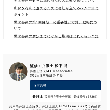
労働審判を有利に進めるための証拠収集について
和解を有利に進めるために会社が立てるべき方針と
ポイント
労働審判の第1回目期日の重要性と方針、戦略につ
いて
労働審判の解決までにかかる期間はどれくらい？短
縮する方法とは？
労働審判制度の解決金の相場について
答弁書を書くうえでのポイントについて解説
監修：弁護士 松下 将
雇止めの労働審判で会社側が主張するべき反論、答
弁護士法人ALG＆Associates
弁書のポイント
姫路法律事務所 副所長
労働審判制度の手続の流れ
保有資格
弁護士
(兵庫県弁護士会所属・登録番号：57264)
兵庫県弁護士会所属。弁護士法人ALG&Associatesでは高品質