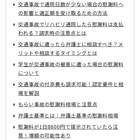
交通事故で通院日数が少ない場合の慰謝料へ
の影響と適正額を受け取るための方法
交通事故でリハビリ通院したら慰謝料は支払
われる？請求時の注意点とは
交通事故に遭ったら弁護士に相談すべき？メ
リットや相談するタイミングとは
学生が交通事故の被害に遭った場合の慰謝料
について
交通事故の付添費も請求可能！認定要件と相
場を解説
もらい事故の慰謝料相場と注意点
弁護士基準とは｜弁護士基準の慰謝料相場
慰謝料が1日8600円で提示されていたら注
意！増額の可能性あり