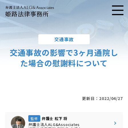
姫路法律事務所
メニ
交通事故
交通事故の影響で3ヶ月通院し
た場合の慰謝料について
更新日：2022/04/27
弁護士 松下 将
監修
弁護士法人ALG&Associates