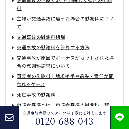
料
主婦が交通事故に遭った場合の慰謝料につい
て
交通事故の慰謝料相場
交通事故の慰謝料を計算する方法
交通事故が原因でボーナスがカットされた場
合の慰謝料請求について
同乗者の慰謝料 | 請求相手や過失・責任が問
われるケース
死亡事故の慰謝料
自賠責基準とは｜自賠責基準の慰謝料一覧
交通事故専属のスタッフが
丁寧にご対応します
交通事故の治療打ち切りを迫られたら弁護士
0120-688-043
に相談してみよう