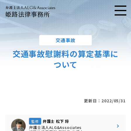
姫路法律事務所
メニ
交通事故
交通事故慰謝料の算定基準に
ついて
更新日：2022/05/31
弁護士 松下 将
監修
弁護士法人ALG&Associates