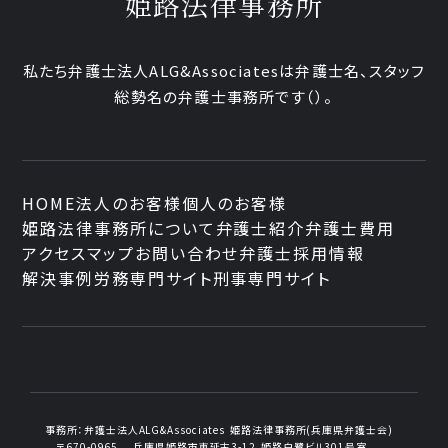
姫路法律事務所
私たち弁護士法人ALG&Associatesは弁護士
名、
スタッフ
総勢
名の弁護士事務所です
（
）。
HOME
法人のお客様
個人のお客様
姫路法律事務所について
弁護士紹介
弁護士費用
アクセスマップ
お問い合わせ
弁護士採用情報
解決事例
労務専門サイト
刑事専門サイト
事務所：
弁護士法人ALG&Associates
姫路法律事務所(兵庫県弁護士会)
〒670-0965
兵庫県姫路市東延末3-12
姫路白鷺ビル301号室