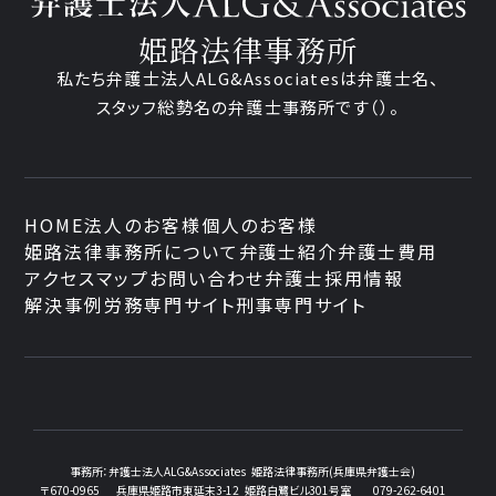
姫路法律事務所
私たち弁護士法人ALG&Associatesは弁護士
名、
スタッフ
総勢
名の弁護士事務所です
（
）。
HOME
法人のお客様
個人のお客様
姫路法律事務所について
弁護士紹介
弁護士費用
アクセスマップ
お問い合わせ
弁護士採用情報
解決事例
労務専門サイト
刑事専門サイト
事務所：
弁護士法人ALG&Associates
姫路法律事務所(兵庫県弁護士会)
〒670-0965
兵庫県姫路市東延末3-12
姫路白鷺ビル301号室
079-262-6401