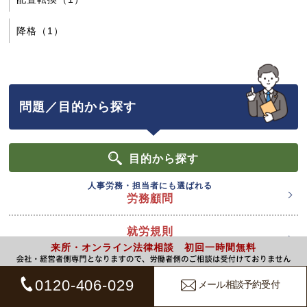
降格（1）
問題／目的から探す
目的
から探す
人事労務・担当者にも選ばれる
労務顧問
就労規則
の作成・見直し
来所・オンライン法律相談 初回一時間無料
IPO
0120-406-029
メール相談予約受付
労務問題対応