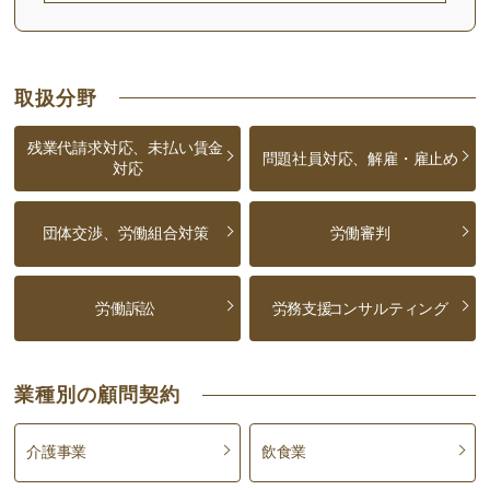
取扱分野
残業代請求対応、未払い賃金
問題社員対応、解雇・雇止め
対応
団体交渉、労働組合対策
労働審判
労働訴訟
労務支援
コンサルティング
業種別の顧問契約
介護事業
飲食業