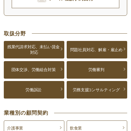
取扱分野
残業代請求対応、未払い賃金
問題社員対応、解雇・雇止め
対応
団体交渉、労働組合対策
労働審判
労働訴訟
労務支援
コンサルティング
業種別の顧問契約
介護事業
飲食業