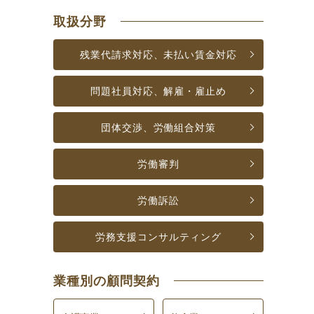
取扱分野
残業代請求対応、未払い賃金対応
問題社員対応、解雇・雇止め
団体交渉、労働組合対策
労働審判
労働訴訟
労務支援
コンサルティング
業種別の顧問契約