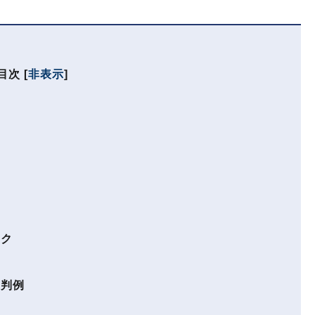
目次
[
非表示
]
スク
た判例