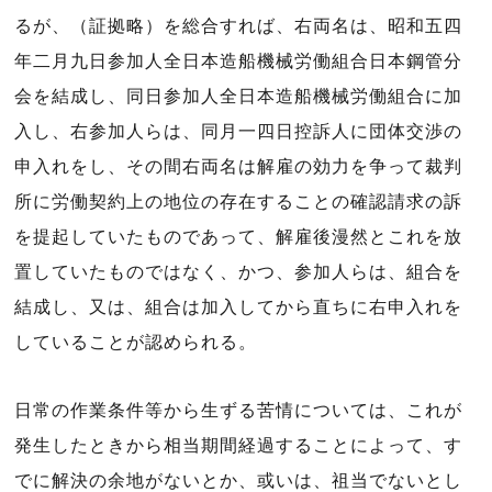
るが、（証拠略）を総合すれば、右両名は、昭和五四
年二月九日参加人全日本造船機械労働組合日本鋼管分
会を結成し、同日参加人全日本造船機械労働組合に加
入し、右参加人らは、同月一四日控訴人に団体交渉の
申入れをし、その間右両名は解雇の効力を争って裁判
所に労働契約上の地位の存在することの確認請求の訴
を提起していたものであって、解雇後漫然とこれを放
置していたものではなく、かつ、参加人らは、組合を
結成し、又は、組合は加入してから直ちに右申入れを
していることが認められる。
日常の作業条件等から生ずる苦情については、これが
発生したときから相当期間経過することによって、す
でに解決の余地がないとか、或いは、祖当でないとし