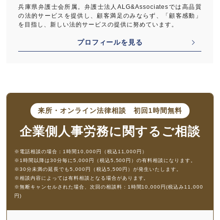
兵庫県弁護士会所属。弁護士法人ALG&Associatesでは高品質
の法的サービスを提供し、顧客満足のみならず、「顧客感動」
を目指し、新しい法的サービスの提供に努めています。
プロフィールを見る
来所・オンライン法律相談
初回1時間無料
企業側人事労務に
関するご相談
※電話相談の場合：1時間10,000円（税込11,000円）
※1時間以降は30分毎に5,000円（税込5,500円）の有料相談になります。
※30分未満の延長でも5,000円（税込5,500円）が発生いたします。
※相談内容によっては有料相談となる場合があります。
※無断キャンセルされた場合、次回の相談料：1時間10,000円(税込み11,000
円)