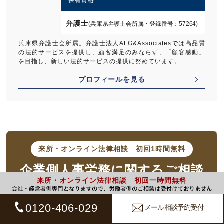
保有資格
弁護士
(兵庫県弁護士会所属・登録番号：57264)
兵庫県弁護士会所属。弁護士法人ALG&Associatesでは高品質
の法的サービスを提供し、顧客満足のみならず、「顧客感動」
を目指し、新しい法的サービスの提供に努めています。
プロフィールを見る
来所・オンライン法律相談
初回1時間無料
企業側人事労務に
関するご相談
来所・オンライン法律相談 初回一時間無料
※電話相談の場合：1時間10,000円（税込11,000円）
※1時間以降は30分毎に5,000円（税込5,500円）の有料相談になります。
0120-406-029
メール相談予約受付
※30分未満の延長でも5,000円（税込5,500円）が発生いたします。
※相談内容によっては有料相談となる場合があります。