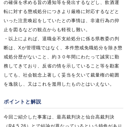
の確保を求める旨の通知等を発出するなどし、飲酒運
転に対する懲戒処分につきより厳格に対応するなどと
いった注意喚起をしていたとの事情は、非違行為の抑
止を図るなどの観点からも軽視し難い。
・以上によれば、退職金不支給処分に係る県教委の判
断は、Xが管理職ではなく、本件懲戒免職処分を除き懲
戒処分歴がないこと、約３０年間にわたって誠実に勤
務してきており、反省の情を示していること等を勘案
しても、社会観念上著しく妥当を欠いて裁量権の範囲
を逸脱し、又はこれを濫用したものとはいえない。
ポイントと解説
今回ご紹介した事案は、最高裁判決と仙台高裁判決
（R4.5.26）とで結論が異なっているという特色があり