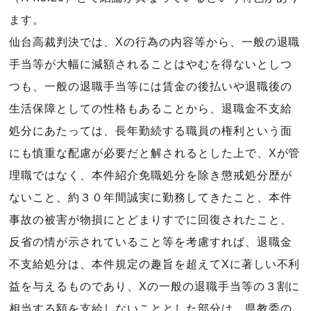
ます。
仙台高裁判決では、Xの行為の内容等から、一般の退職
手当等が大幅に減額されることはやむを得ないとしつ
つも、一般の退職手当等には賃金の後払いや退職後の
生活保障としての性格もあることから、退職金不支給
処分にあたっては、長年勤続する職員の権利という面
にも慎重な配慮が必要だと解されるとした上で、Xが管
理職ではなく、本件紹介免職処分を除き懲戒処分歴が
ないこと、約３０年間誠実に勤務してきたこと、本件
事故の被害が物損にとどまりすでに回復されたこと、
反省の情が示されていること等を考慮すれば、退職金
不支給処分は、本件規定の趣旨を超えてXに著しい不利
益を与えるものであり、Xの一般の退職手当等の３割に
相当する額を支給しないこととした部分は、県教委の