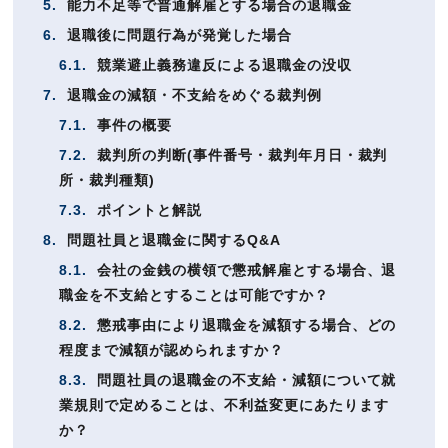
5.
能力不足等で普通解雇とする場合の退職金
6.
退職後に問題行為が発覚した場合
6.1.
競業避止義務違反による退職金の没収
7.
退職金の減額・不支給をめぐる裁判例
7.1.
事件の概要
7.2.
裁判所の判断(事件番号・裁判年月日・裁判
所・裁判種類)
7.3.
ポイントと解説
8.
問題社員と退職金に関するQ&A
8.1.
会社の金銭の横領で懲戒解雇とする場合、退
職金を不支給とすることは可能ですか？
8.2.
懲戒事由により退職金を減額する場合、どの
程度まで減額が認められますか？
8.3.
問題社員の退職金の不支給・減額について就
業規則で定めることは、不利益変更にあたります
か？