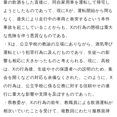
量の飲酒をした直後に、同自家用車を運転して帰宅し
ようとしたものであって、現にXが、運転開始から間も
なく、過失により走行中の車両と衝突するという本件
事故を起こしていることからも、Xの行為の態様は重大
な危険を伴う悪質なものである。
・Xは、公立学校の教諭の立場にありながら、酒気帯び
運転という犯罪行為に及んだものであり、生徒への影
響も相応に大きかったものと考えられる。現に、高校
は、Xの行為後、生徒やその保護者への説明のため、集
会を開くなどの対応も余儀なくされた。このように、X
の行為は、公立学校に係る公務に対する信頼やその遂
行に重大な影響や支障を及ぼすものであった。
・県教委が、Xの行為の前年、教職員による飲酒運転が
相次いでいたことを受けて、複数回にわたり服務規律