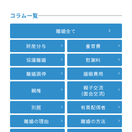
コラム一覧
離婚全て
財産分与
養育費
協議離婚
慰謝料
離婚調停
婚姻費用
親子交流
親権
(面会交流)
別居
有責配偶者
離婚の理由
離婚の方法