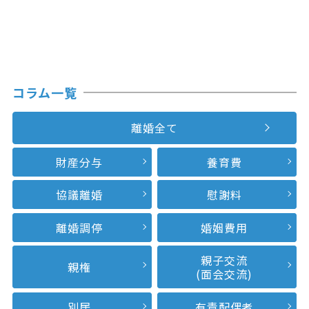
コラム一覧
離婚全て
財産分与
養育費
協議離婚
慰謝料
離婚調停
婚姻費用
親子交流
親権
(面会交流)
別居
有責配偶者