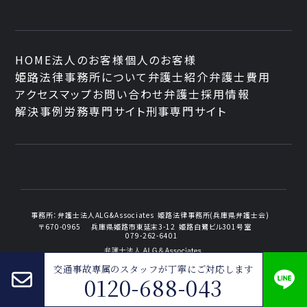
HOME
法人のお客様
個人のお客様
姫路法律事務所について
弁護士紹介
弁護士費用
アクセスマップ
お問い合わせ
弁護士採用情報
解決事例
労務専門サイト
刑事専門サイト
事務所：
弁護士法人ALG&Associates
姫路法律事務所(兵庫県弁護士会)
〒670-0965
兵庫県姫路市東延末3-12
姫路白鷺ビル301号室
079-262-6401
交通事故専属のスタッフが
丁寧にご対応します
0120-688-043