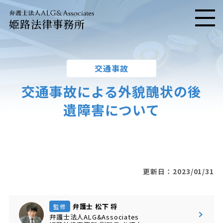
姫路法律事務所
メニ
交通事故
交通事故による外貌醜状の後
遺障害について
更新日：2023/01/31
弁護士 松下 将
監修
弁護士法人ALG&Associates