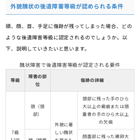
外貌醜状の後遺障害等級が認められる条件
頭、顔、首、手足に傷跡が残ってしまった場合、どの
ような後遺障害等級に認定されるのでしょうか。以
下、説明していきたいと思います。
醜状障害で後遺障害等級が認定される要件
障害の部
等級
傷跡の詳細
位
頭部に残った手のひら
頭（頭
大以上の瘢痕または頭
部）
蓋骨の手のひら大以上
の欠損
外貌に著
7級
しい醜状
顔面部に残った鶏卵大
12号
顔（顔面
を残すも