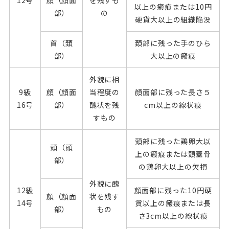
以上の瘢痕または10円
部）
の
硬貨大以上の組織陥没
首（頚
頚部に残った手のひら
部）
大以上の瘢痕
外貌に相
9級
顔（顔面
当程度の
顔面部に残った長さ５
16号
部）
醜状を残
cm以上の線状痕
すもの
頭部に残った鶏卵大以
頭（頭
上の瘢痕または頭蓋骨
部）
の鶏卵大以上の欠損
外貌に醜
12級
顔面部に残った10円硬
顔（顔面
状を残す
14号
貨以上の瘢痕または長
部）
もの
さ3cm以上の線状痕