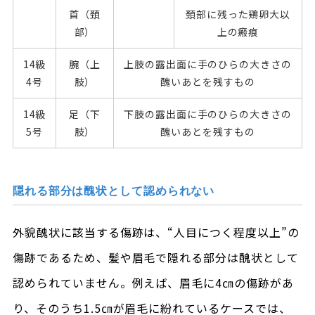
首（頚
頚部に残った鶏卵大以
部）
上の瘢痕
14級
腕（上
上肢の露出面に手のひらの大きさの
4号
肢）
醜いあとを残すもの
14級
足（下
下肢の露出面に手のひらの大きさの
5号
肢）
醜いあとを残すもの
隠れる部分は醜状として認められない
外貌醜状に該当する傷跡は、“人目につく程度以上”の
傷跡であるため、髪や眉毛で隠れる部分は醜状として
認められていません。例えば、眉毛に4㎝の傷跡があ
り、そのうち1.5㎝が眉毛に紛れているケースでは、