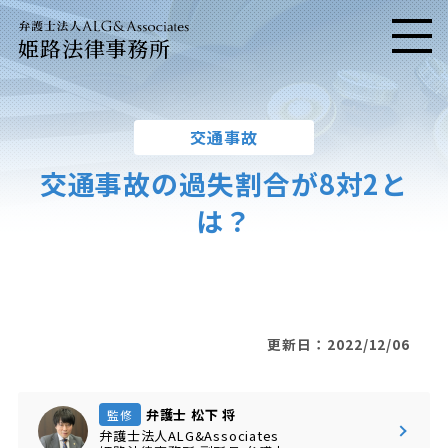
姫路法律事務所
メニ
交通事故
交通事故の過失割合が8対2と
は？
更新日：2022/12/06
弁護士 松下 将
監修
弁護士法人ALG&Associates