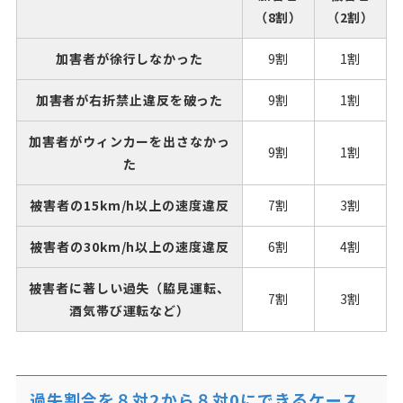
（8割）
（2割）
加害者が徐行しなかった
9割
1割
加害者が右折禁止違反を破った
9割
1割
加害者がウィンカーを出さなかっ
9割
1割
た
被害者の15km/h以上の速度違反
7割
3割
被害者の30km/h以上の速度違反
6割
4割
被害者に著しい過失（脇見運転、
7割
3割
酒気帯び運転など）
過失割合を８対2から８対0にできるケース