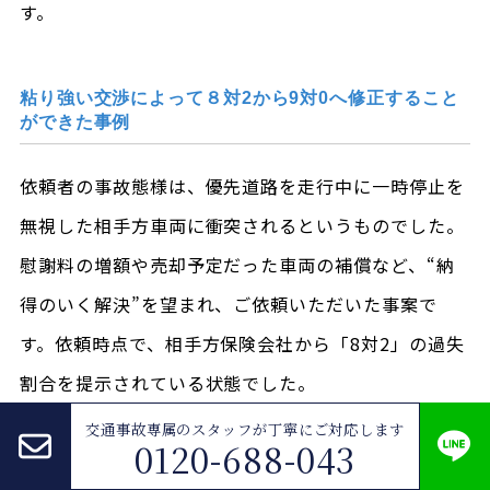
す。
粘り強い交渉によって８対2から9対0へ修正すること
ができた事例
依頼者の事故態様は、優先道路を走行中に一時停止を
無視した相手方車両に衝突されるというものでした。
慰謝料の増額や売却予定だった車両の補償など、“納
得のいく解決”を望まれ、ご依頼いただいた事案で
す。依頼時点で、相手方保険会社から「8対2」の過失
割合を提示されている状態でした。
交通事故専属のスタッフが
丁寧にご対応します
まず、事故状況を精査したところ、「8対2」の過失割
0120-688-043
合は明らかに不当だったため、類似した裁判例を片っ