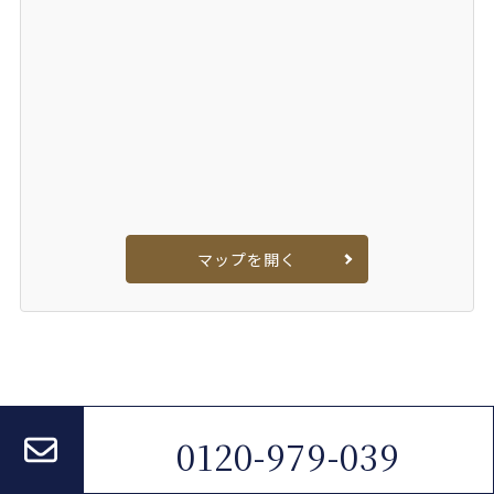
マップを開く
弁護士法人ALG 姫路法律事務所
>
相続
>
相続手続き コラム一覧
>
0120-979-039
貯金・預金の相続に必要な手続き