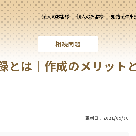
法人のお客様
個人のお客様
姫路法律事
客様ご相談
個人のお客様ご相談
相続問題
専用サイト
交通事故
労務専用サイト
医療過誤
録とは｜作成のメリット
離婚問題
刑事事件
相続問題
損害賠償
更新日：2021/09/30