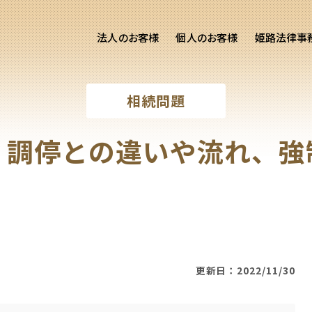
法人のお客様
個人のお客様
姫路法律事
客様ご相談
個人のお客様ご相談
相続問題
専用サイト
交通事故
労務専用サイト
医療過誤
｜調停との違いや流れ、強
離婚問題
刑事事件
相続問題
損害賠償
更新日：2022/11/30