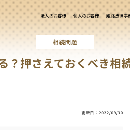
法人のお客様
個人のお客様
姫路法律事
客様ご相談
個人のお客様ご相談
相続問題
専用サイト
交通事故
労務専用サイト
医療過誤
る？押さえておくべき相
離婚問題
刑事事件
相続問題
損害賠償
更新日：2022/09/30