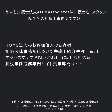
私たち弁護士法人ALG&Associatesは弁護士
名、
スタッフ
総勢
名の弁護士事務所です
（
）。
HOME
法人のお客様
個人のお客様
姫路法律事務所について
弁護士紹介
弁護士費用
アクセスマップ
お問い合わせ
弁護士採用情報
解決事例
労務専門サイト
刑事専門サイト
事務所：
弁護士法人ALG&Associates
姫路法律事務所(兵庫県弁護士会)
〒670-0965
兵庫県姫路市東延末3-12
姫路白鷺ビル301号室
079-262-6401