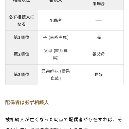
る場合
必ず相続人に
配偶者
——
なる
第1順位
子 (直系卑属)
孫
父母 (直系尊
第2順位
祖父母
属)
兄弟姉妹 (傍系
第3順位
甥姪
血族)
配偶者は必ず相続人
被相続人が亡くなった時点で配偶者が存在すれば、そ