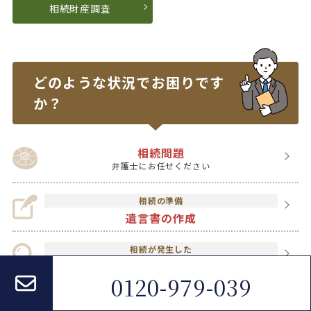
相続財産調査
どのような状況で
お困りです
か？
相続問題
弁護士にお任せください
相続の準備
遺言書の作成
相続が発生した
相続財産調査
0120-979-039
相続が発生した