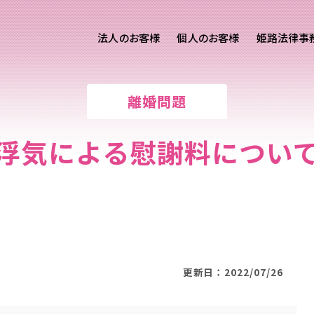
法人のお客様
個人のお客様
姫路法律事
客様ご相談
個人のお客様ご相談
離婚問題
専用サイト
交通事故
労務専用サイト
医療過誤
浮気による慰謝料につい
離婚問題
刑事事件
相続問題
損害賠償
更新日：2022/07/26