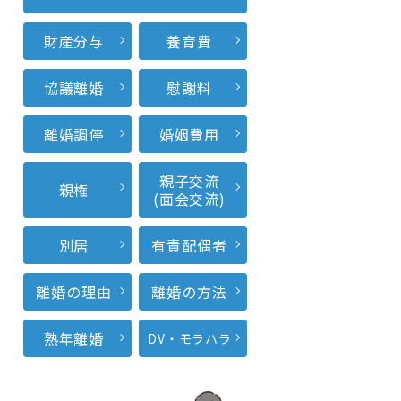
財産分与
養育費
協議離婚
慰謝料
離婚調停
婚姻費用
親子交流
親権
(面会交流)
別居
有責配偶者
離婚の理由
離婚の方法
熟年離婚
DV・モラハラ