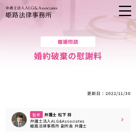
姫路法律事務所
メニ
離婚問題
婚約破棄の慰謝料
更新日：2022/11/30
弁護士 松下 将
監修
弁護士法人ALG&Associates
姫路法律事務所
副所長
弁護士