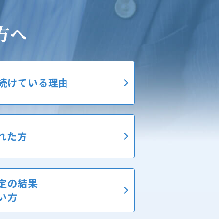
方へ
続けている理由
れた方
定の結果
い方