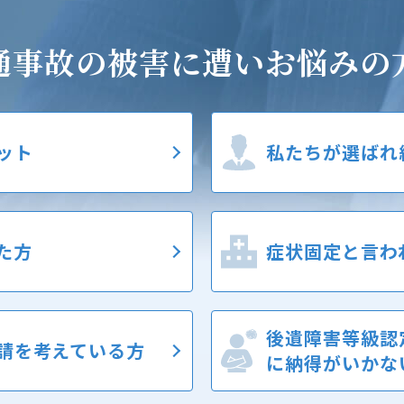
通事故の被害に遭い
お悩みの
ット
私たちが選ばれ
た方
症状固定と
言わ
後遺障害等級認
請を考えている方
に納得がいかな