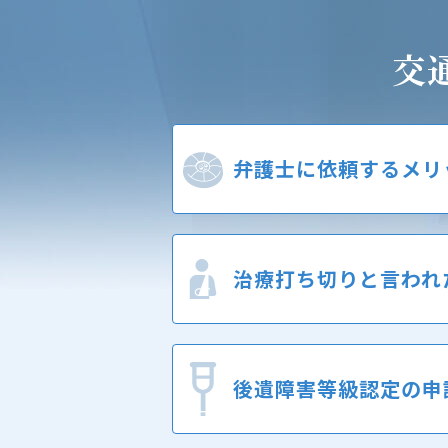
交
弁護士に
依頼するメリ
治療打ち切りと
言われ
後遺障害等級認定の
申