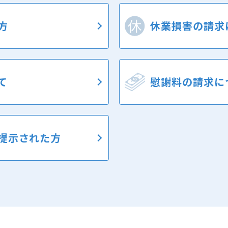
方
休業損害の
請求
て
慰謝料の
請求に
提示された方