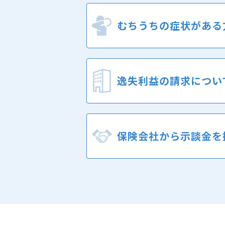
むちうちの症状
がある
逸失利益の
請求につい
保険会社から
示談金を