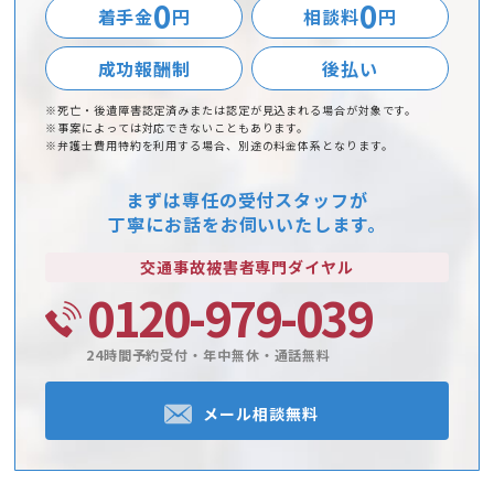
0
0
着手金
円
相談料
円
成功報酬制
後払い
※死亡・後遺障害認定済みまたは認定が見込まれる場合が対象です。
※事案によっては対応できないこともあります。
※弁護士費用特約を利用する場合、別途の料金体系となります。
まずは専任の受付スタッフが
丁寧にお話をお伺いいたします。
交通事故被害者
専門ダイヤル
0120-979-039
24時間予約受付・年中無休・通話無料
メール相談無料