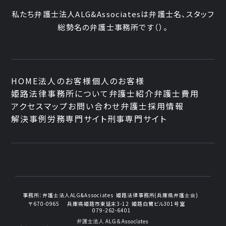
私たち弁護士法人ALG&Associatesは弁護士
名、
スタッフ
総勢
名の弁護士事務所です
（
）。
HOME
法人のお客様
個人のお客様
姫路法律事務所について
弁護士紹介
弁護士費用
アクセスマップ
お問い合わせ
弁護士採用情報
解決事例
労務専門サイト
刑事専門サイト
事務所：
弁護士法人ALG&Associates
姫路法律事務所(兵庫県弁護士会)
〒670-0965
兵庫県姫路市東延末3-12
姫路白鷺ビル301号室
079-262-6401