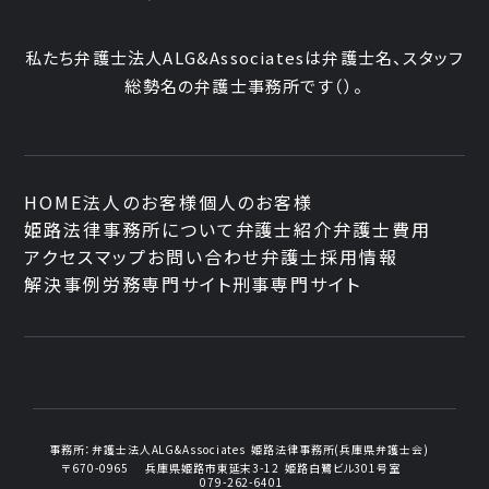
私たち弁護士法人ALG&Associatesは弁護士
名、
スタッフ
総勢
名の弁護士事務所です
（
）。
HOME
法人のお客様
個人のお客様
姫路法律事務所について
弁護士紹介
弁護士費用
アクセスマップ
お問い合わせ
弁護士採用情報
解決事例
労務専門サイト
刑事専門サイト
事務所：
弁護士法人ALG&Associates
姫路法律事務所(兵庫県弁護士会)
〒670-0965
兵庫県姫路市東延末3-12
姫路白鷺ビル301号室
079-262-6401