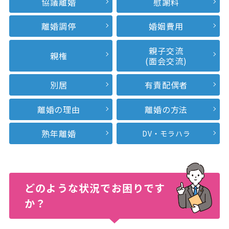
協議離婚
慰謝料
離婚調停
婚姻費用
親子交流
親権
(面会交流)
別居
有責配偶者
離婚の理由
離婚の方法
熟年離婚
DV・モラハラ
どのような状況で
お困りです
か？