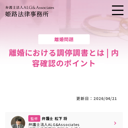
姫路法律事務所
メニ
離婚問題
離婚における調停調書とは | 内
容確認のポイント
更新日：2026/04/21
弁護士 松下 将
監修
弁護士法人ALG&Associates