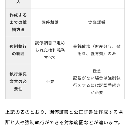
人
作成する
までの離
調停離婚
協議離婚
婚方法
調停調書で定め
強制執行
金銭債務（財産分与、慰
られた権利義務
の範囲
謝料、養育費）のみ
すべて
任意
執行承諾
記載がない場合は強制執
文言の必
不要
行をするには訴訟手続き
要性
が必要
上記の表のとおり、調停証書と公正証書は作成する場
所と人や強制執行ができる対象範囲などが違います。