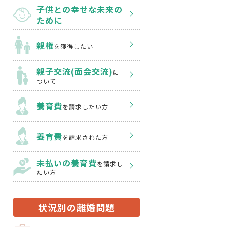
子供との幸せな
未来の
ために
親権
を獲得したい
親子交流(面会交流)
に
ついて
養育費
を請求したい方
養育費
を請求された方
未払いの養育費
を
請求し
たい方
状況別の離婚問題