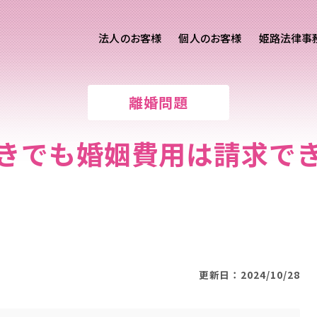
法人のお客様
個人のお客様
姫路法律事
客様ご相談
個人のお客様ご相談
離婚問題
専用サイト
交通事故
労務専用サイト
医療過誤
きでも婚姻費用は請求で
離婚問題
刑事事件
相続問題
損害賠償
更新日：2024/10/28