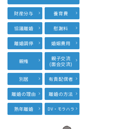
財産分与
養育費
協議離婚
慰謝料
離婚調停
婚姻費用
親子交流
親権
(面会交流)
別居
有責配偶者
離婚の理由
離婚の方法
熟年離婚
DV・モラハラ