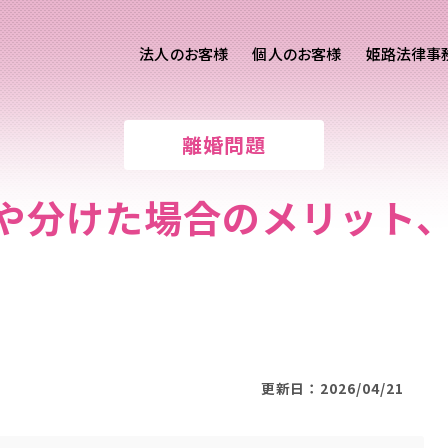
法人のお客様
個人のお客様
姫路法律事
客様ご相談
個人のお客様ご相談
離婚問題
専用サイト
交通事故
労務専用サイト
医療過誤
違いや分けた場合のメリット
離婚問題
刑事事件
相続問題
損害賠償
更新日：2026/04/21