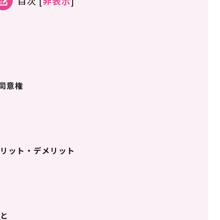
目次
[
非表示
]
同意権
リット・デメリット
き
こと