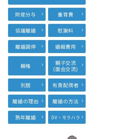
財産分与
養育費
協議離婚
慰謝料
離婚調停
婚姻費用
親子交流
親権
(面会交流)
別居
有責配偶者
離婚の理由
離婚の方法
熟年離婚
DV・モラハラ