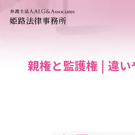
姫路法律事務所
法人のお
企業法務
親権と監護権 | 