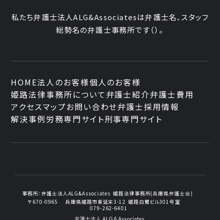
私たち弁護士法人ALG&Associatesは弁護士
名、
スタッフ
総勢
名の弁護士事務所です
（
）。
HOME
法人のお客様
個人のお客様
姫路法律事務所について
弁護士紹介
弁護士費用
アクセスマップ
お問い合わせ
弁護士採用情報
解決事例
労務専門サイト
刑事専門サイト
事務所：
弁護士法人ALG&Associates
姫路法律事務所(兵庫県弁護士会)
〒670-0965
兵庫県姫路市東延末3-12
姫路白鷺ビル301号室
079-262-6401