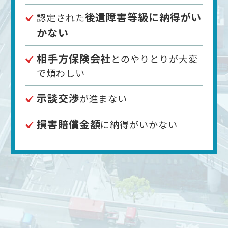
後遺障害等級に納得がい
認定された
かない
相手方保険会社
とのやりとりが大変
で煩わしい
示談交渉
が進まない
損害賠償金額
に納得がいかない