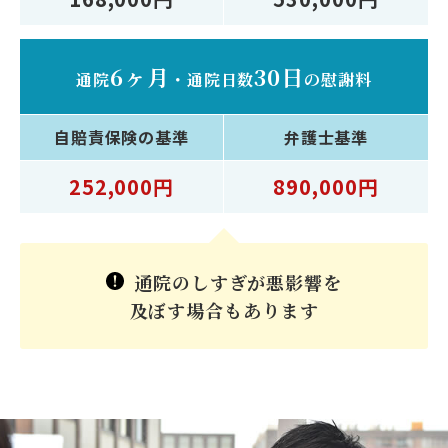
6ヶ月
30日
通院
・
通院日数
の慰謝料
自賠責保険
の基準
弁護士
基準
252,000円
890,000円
通院のしすぎが悪影響を
及ぼす場合もあります