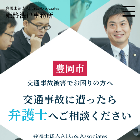
姫路法律事務所
メニ
豊岡市
交通事故被害でお困りの方へ
交通事故に遭ったら
弁護士
へご相談ください