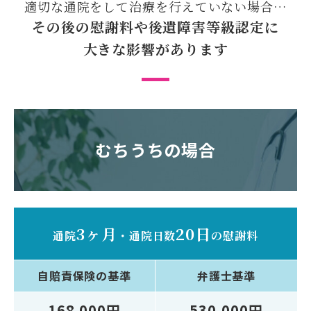
適切な通院をして
治療を行えていない場合…
その後の慰謝料や後遺障害等級認定に
大きな影響があります
むちうちの場合
3ヶ月
20日
通院
・
通院日数
の慰謝料
自賠責保険
の基準
弁護士
基準
168,000円
530,000円