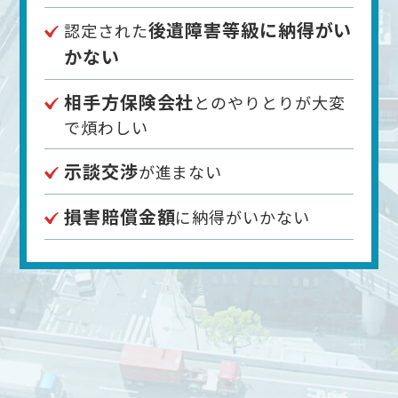
後遺障害等級に納得がい
認定された
かない
相手方保険会社
とのやりとりが大変
で煩わしい
示談交渉
が進まない
損害賠償金額
に納得がいかない