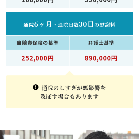
6ヶ月
30日
通院
・
通院日数
の慰謝料
自賠責保険
の基準
弁護士
基準
252,000円
890,000円
通院のしすぎが悪影響を
及ぼす場合もあります