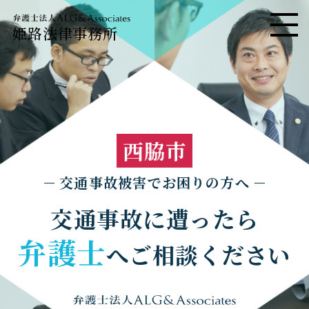
姫路法律事務所
メニ
西脇市
交通事故被害でお困りの方へ
交通事故に遭ったら
弁護士
へご相談ください