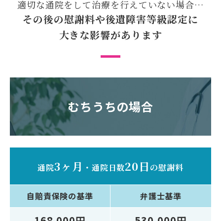
適切な通院をして
治療を行えていない場合…
その後の慰謝料や後遺障害等級認定に
大きな影響があります
むちうちの場合
3ヶ月
20日
通院
・
通院日数
の慰謝料
自賠責保険
の基準
弁護士
基準
168,000円
530,000円