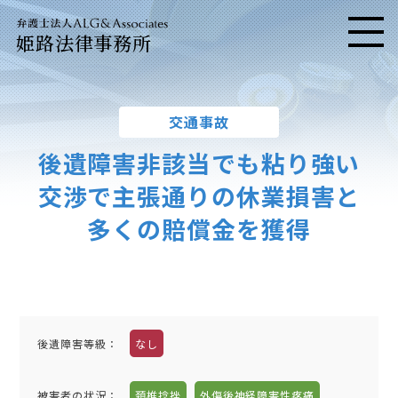
姫路法律事務所
メニ
交通事故
後遺障害非該当でも粘り強い
交渉で主張通りの休業損害と
多くの賠償金を獲得
後遺障害等級：
なし
被害者の状況：
頚椎捻挫
外傷後神経障害性疼痛