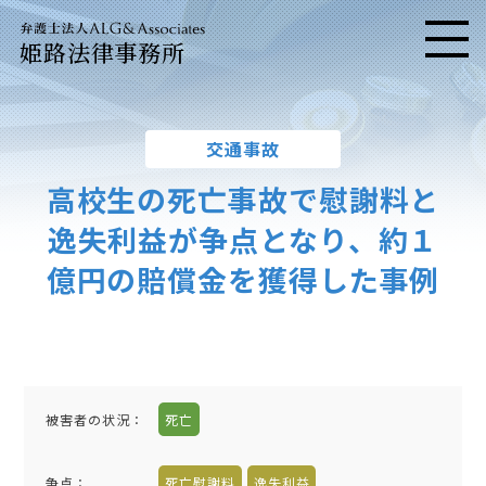
姫路法律事務所
メニ
交通事故
高校生の死亡事故で慰謝料と
逸失利益が争点となり、約１
億円の賠償金を獲得した事例
被害者の状況：
死亡
争点：
死亡慰謝料
逸失利益