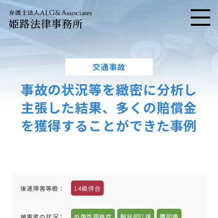
姫路法律事務所
メニ
交通事故
事故の状況等を緻密に分析し
主張した結果、多くの賠償金
を獲得することができた事例
後遺障害等級：
14級併合
被害者の状況：
外傷性頚椎症
胸背部打撲
腰部痛