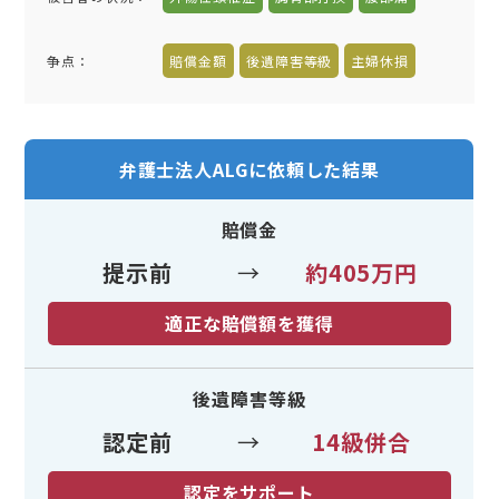
争点：
賠償金額
後遺障害等級
主婦休損
弁護士法人ALGに依頼した結果
賠償金
提示前
→
約405万円
適正な賠償額を獲得
後遺障害等級
認定前
→
14級併合
認定をサポート