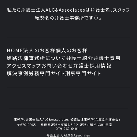
私たち弁護士法人ALG&Associatesは弁護士
名、
スタッフ
総勢
名の弁護士事務所です
（
）。
HOME
法人のお客様
個人のお客様
姫路法律事務所について
弁護士紹介
弁護士費用
アクセスマップ
お問い合わせ
弁護士採用情報
解決事例
労務専門サイト
刑事専門サイト
事務所：
弁護士法人ALG&Associates
姫路法律事務所(兵庫県弁護士会)
〒670-0965
兵庫県姫路市東延末3-12
姫路白鷺ビル301号室
079-262-6401