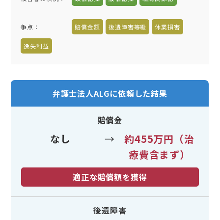
争点：
賠償金額
後遺障害等級
休業損害
逸失利益
弁護士法人ALGに依頼した結果
賠償金
なし
→
約455万円（治
療費含まず）
適正な賠償額を獲得
後遺障害