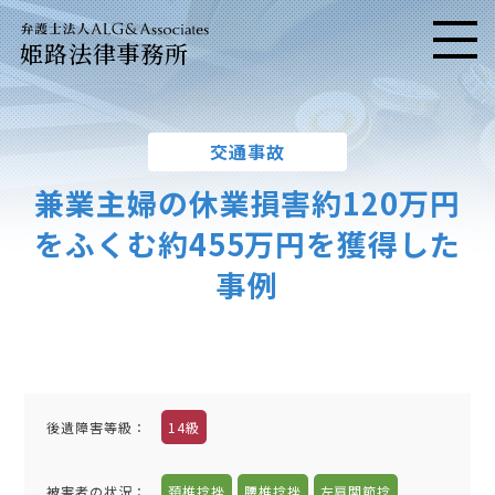
姫路法律事務所
メニ
交通事故
兼業主婦の休業損害約120万円
をふくむ約455万円を獲得した
事例
後遺障害等級：
14級
被害者の状況：
頚椎捻挫
腰椎捻挫
左肩関節捻