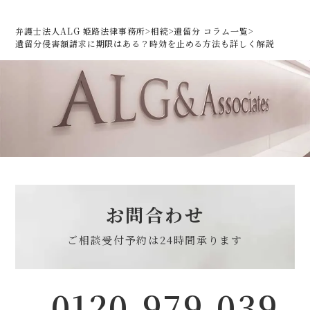
弁護士法人ALG 姫路法律事務所
>
相続
>
遺留分 コラム一覧
>
遺留分侵害額請求に期限はある？時効を止める方法も詳しく解説
お問合わせ
ご相談受付予約は
24時間承ります
0120-979-039