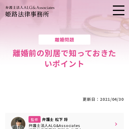
姫路法律事務所
メニ
離婚問題
離婚前の別居で知っておきた
いポイント
更新日：2021/04/30
弁護士 松下 将
監修
弁護士法人ALG&Associates