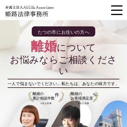
姫路法律事務所
メニ
たつの市にお住いの方へ
離婚
について
お悩みならご相談くださ
い
一人で悩まないでください。
私たちは、あなたの味方です。
離婚の
離婚の
件
%
累計相談件数
お客様満足度
※法人全体
※法人全体