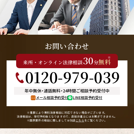
お問い合わせ
30
※
無料
来所
・
オンライン
法律相談
分
0120-979-039
年中無休
・
通話無料
・
24時間ご相談予約受付中
メール相談予約受付
LINE相談予約受付
※事案により無料法律相談に
対応できない場合がございます。
法律相談は、受付予約後となりますので、
直接弁護士にはお繋ぎできません。
※国際案件の相談に関しましては
別途
こちら
をご覧ください。