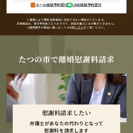
メール相談予約受付
LINE相談予約受付
※事案により無料法律相談に
対応できない場合がございます。
法律相談は、受付予約後となりますので、
直接弁護士にはお繋ぎできません。
※国際案件の相談に関しましては
別途
こちら
をご覧ください。
たつの市で
離婚慰謝料請求
慰謝料請求したい
弁護士があなたの代わりとなって
慰謝料を請求します