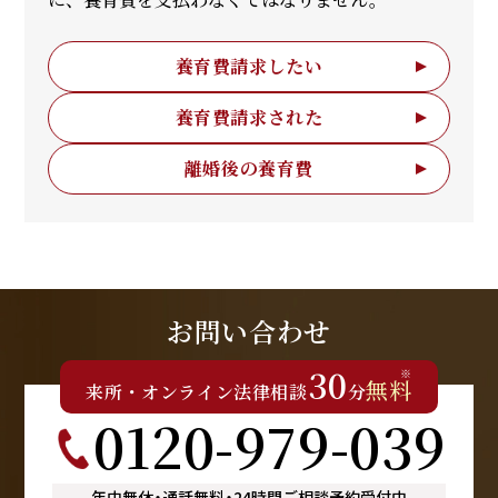
養育費請求したい
養育費請求された
離婚後の養育費
お問い合わせ
30
※
無料
来所
・
オンライン
法律相談
分
0120-979-039
年中無休
・
通話無料
・
24時間ご相談予約受付中