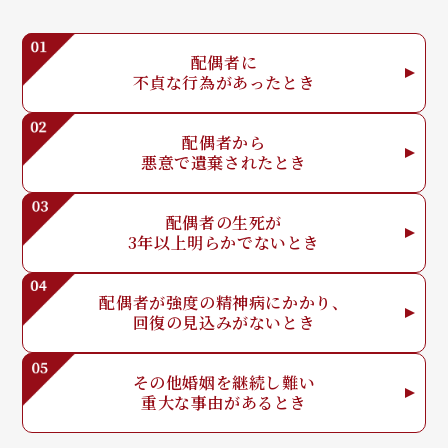
配偶者に
不貞な行為が
あったとき
配偶者から
悪意で
遺棄されたとき
配偶者の生死が
3年以上明らか
でないとき
配偶者が強度の
精神病にかかり、
回復の見込みが
ないとき
その他婚姻を
継続し難い
重大な事由が
あるとき